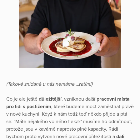
(Takové snídaně u nás nemáme...zatím!)
Co je ale ještě
důležitější
, vzniknou další
pracovní místa
pro lidi s postižením
, které budeme moct zaměstnat právě
v nové kuchyni. Když k nám totiž teď někdo přijde a ptá
se: "Máte nějakého volného fleka?" musíme ho odmítnout,
protože jsou v kavárně naprosto plné kapacity. Rádi
bychom proto vytvořili nové pracovní příležitosti a
dali