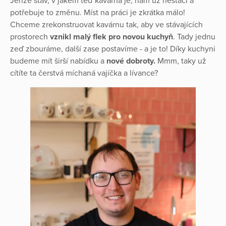
Jenže stav, v jakém teď kavárna je, nám už nestačí a
potřebuje to změnu. Míst na práci je zkrátka málo!
Chceme zrekonstruovat kavárnu tak, aby ve stávajících
prostorech
vznikl malý flek pro novou kuchyň
. Tady jednu
zeď zbouráme, další zase postavíme - a je to! Díky kuchyni
budeme mít širší nabídku a
nové dobroty.
Mmm, taky už
cítíte ta čerstvá míchaná vajíčka a lívance?