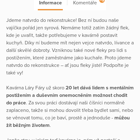
+9
Informace
Komentáře
Jdeme natvrdo do rekonstrukce! Bez ní budou naše
vajíčka pořád jen syrová. Nemáme totiž zatím žádný flek,
kde je uvařit, takže potřebujeme v kavárně postavit
kuchyň. Díky ní budeme mít nejen vejce natvrdo, lívance a
další skvělé dobroty. Vzniknou také nové fleky pro lidi s
postižením, které zaměstnáme jako kuchaře. Proto jdeme
natvrdo do rekonstrukce – ať jsou fleky jisté! Podpořte je
také vy!
Kavárna Láry Fáry už skoro
20 let dává lidem s mentálním
postižením a duševním onemocněním možnost chodit
do práce
. Za svou práci dostávají naši číšníci normálně
zaplaceno, takže si mohou dovolit třeba bydlet sami, nebo
se věnovat tomu, co je baví, prostě a jednoduše -
můžou
žít běžným životem
.