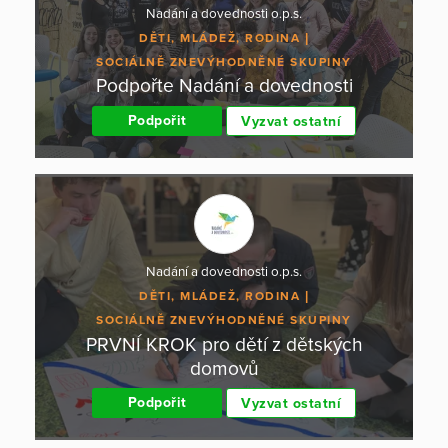
Nadání a dovednosti o.p.s.
DĚTI, MLÁDEŽ, RODINA
SOCIÁLNĚ ZNEVÝHODNĚNÉ SKUPINY
Podpořte Nadání a dovednosti
Podpořit
Vyzvat ostatní
Nadání a dovednosti o.p.s.
DĚTI, MLÁDEŽ, RODINA
SOCIÁLNĚ ZNEVÝHODNĚNÉ SKUPINY
PRVNÍ KROK pro dětí z dětských
domovů
Podpořit
Vyzvat ostatní