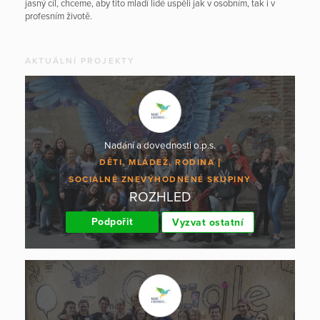
jasný cíl, chceme, aby tito mladí lidé uspěli jak v osobním, tak i v
profesním životě.
AKTUÁLNÍ PROJEKTY
Nadání a dovednosti o.p.s.
DĚTI, MLÁDEŽ, RODINA
SOCIÁLNĚ ZNEVÝHODNĚNÉ SKUPINY
ROZHLED
Podpořit
Vyzvat ostatní