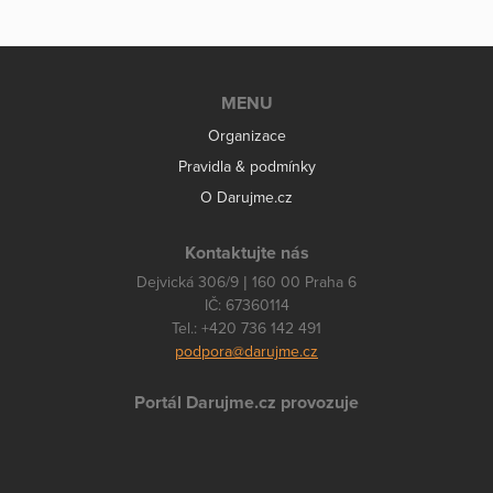
MENU
Organizace
Pravidla & podmínky
O Darujme.cz
Kontaktujte nás
Dejvická 306/9 | 160 00 Praha 6
IČ: 67360114
Tel.: +420 736 142 491
podpora@darujme.cz
Portál Darujme.cz provozuje