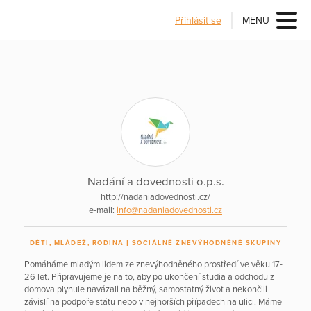
Přihlásit se
MENU
Nadání a dovednosti o.p.s.
http://nadaniadovednosti.cz/
e-mail:
info@nadaniadovednosti.cz
DĚTI, MLÁDEŽ, RODINA
SOCIÁLNĚ ZNEVÝHODNĚNÉ SKUPINY
Pomáháme mladým lidem ze znevýhodněného prostředí ve věku 17-
26 let. Připravujeme je na to, aby po ukončení studia a odchodu z
domova plynule navázali na běžný, samostatný život a nekončili
závislí na podpoře státu nebo v nejhorších případech na ulici. Máme