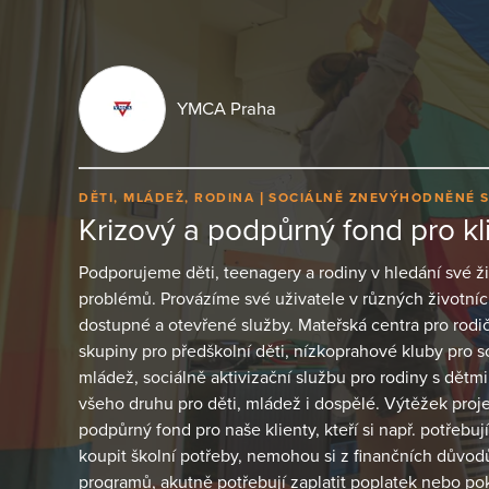
YMCA Praha
DĚTI, MLÁDEŽ, RODINA
SOCIÁLNĚ ZNEVÝHODNĚNÉ 
Krizový a podpůrný fond pro k
Podporujeme děti, teenagery a rodiny v hledání své živ
problémů. Provázíme své uživatele v různých životníc
dostupné a otevřené služby. Mateřská centra pro rodi
skupiny pro předškolní děti, nízkoprahové kluby pro 
mládež, sociálně aktivizační službu pro rodiny s dětmi
všeho druhu pro děti, mládež i dospělé. Výtěžek proj
podpůrný fond pro naše klienty, kteří si např. potřebuj
koupit školní potřeby, nemohou si z finančních důvodů
programů, akutně potřebují zaplatit poplatek nebo pok