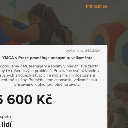
Přihlásit se
vybíráme od 24.7.2024
YMCA v Praze proměňuje anonymitu velkoměsta
dporujeme děti, teenagery a rodiny v hledání své životní
sty i v řešení svých problémů. Provázíme své uživatele v
různých životních situacích a nabízíme jim dostupné a
otevřené služby. Proměňujeme anonymitu velkoměsta a
přispíváme k plnohodnotnému životu.
5 600 Kč
ispělo
 lidí