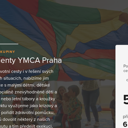
SKUPINY
lienty YMCA Praha
Po
ce
otní cesty i v řešení svých
h situacích, nabízíme jim
če s malými dětmi, dětské
sociálně znevýhodněné děti a
 nebo letní tábory a kroužky
ektu využijeme jako krizový a
í pořídit zdravotní pomůcku,
př
 dovolit některý z našich
6
utu a tím předejít exekuci,