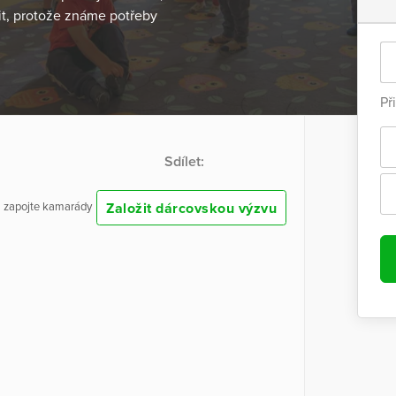
it, protože známe potřeby
Př
Sdílet:
Založit dárcovskou výzvu
 a zapojte kamarády