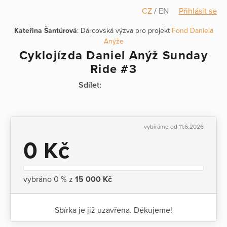
CZ
/
EN
Přihlásit se
Kateřina Šantúrová
: Dárcovská výzva pro projekt
Fond Daniela
Anýže
Cyklojízda Daniel Anýž Sunday
Ride #3
Sdílet:
vybíráme od 11.6.2026
0 Kč
vybráno 0 % z
15 000 Kč
Sbírka je již uzavřena. Děkujeme!