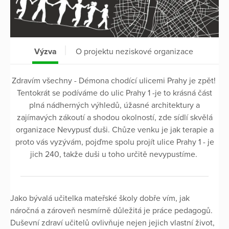
Výzva
O projektu neziskové organizace
Zdravím všechny - Démona chodící ulicemi Prahy je zpět!
Tentokrát se podíváme do ulic Prahy 1 -je to krásná část
plná nádherných výhledů, úžasné architektury a
zajímavých zákoutí a shodou okolností, zde sídlí skvělá
organizace Nevypusť duši. Chůze venku je jak terapie a
proto vás vyzývám, pojďme spolu projít ulice Prahy 1 - je
jich 240, takže duši u toho určitě nevypustíme.
Jako bývalá učitelka mateřské školy dobře vím, jak
náročná a zároveň nesmírně důležitá je práce pedagogů.
Duševní zdraví učitelů ovlivňuje nejen jejich vlastní život,