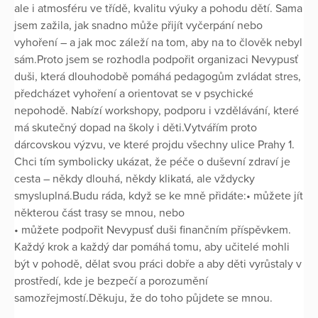
ale i atmosféru ve třídě, kvalitu výuky a pohodu dětí. Sama
jsem zažila, jak snadno může přijít vyčerpání nebo
vyhoření – a jak moc záleží na tom, aby na to člověk nebyl
sám.Proto jsem se rozhodla podpořit organizaci Nevypusť
duši, která dlouhodobě pomáhá pedagogům zvládat stres,
předcházet vyhoření a orientovat se v psychické
nepohodě. Nabízí workshopy, podporu i vzdělávání, které
má skutečný dopad na školy i děti.Vytvářím proto
dárcovskou výzvu, ve které projdu všechny ulice Prahy 1.
Chci tím symbolicky ukázat, že péče o duševní zdraví je
cesta – někdy dlouhá, někdy klikatá, ale vždycky
smysluplná.Budu ráda, když se ke mně přidáte:• můžete jít
některou část trasy se mnou, nebo
• můžete podpořit Nevypusť duši finančním příspěvkem.
Každý krok a každý dar pomáhá tomu, aby učitelé mohli
být v pohodě, dělat svou práci dobře a aby děti vyrůstaly v
prostředí, kde je bezpečí a porozumění
samozřejmostí.Děkuju, že do toho půjdete se mnou.