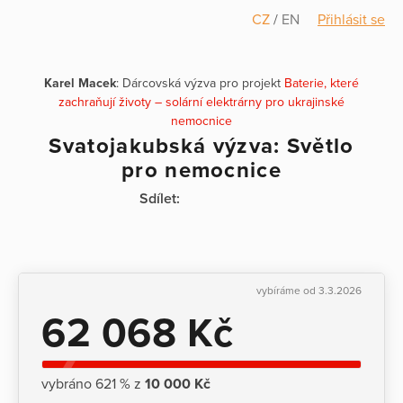
CZ
/
EN
Přihlásit se
Karel Macek
: Dárcovská výzva pro projekt
Baterie, které
zachraňují životy – solární elektrárny pro ukrajinské
nemocnice
Svatojakubská výzva: Světlo
pro nemocnice
Sdílet:
vybíráme od 3.3.2026
62 068 Kč
vybráno 621 % z
10 000 Kč