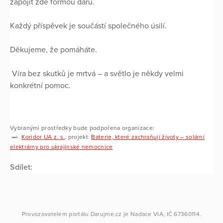
zapojit zde formou daru.
Každý příspěvek je součástí společného úsilí.
Děkujeme, že pomáháte.
Víra bez skutků je mrtvá – a světlo je někdy velmi
konkrétní pomoc.
Vybranými prostředky bude podpořena organizace:
Koridor UA z. s.
, projekt:
Baterie, které zachraňují životy – solární
elektrárny pro ukrajinské nemocnice
Sdílet:
Provozovatelem portálu
Darujme.cz
je
Nadace VIA
, IČ 67360114.