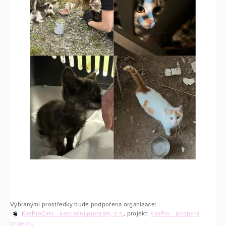
Vybranými prostředky bude podpořena organizace:
KasProCats - kastrační program, z.s.
, projekt:
KasPro - podpora
projektu