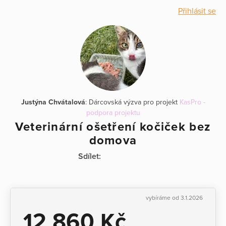
Přihlásit se
Justýna Chvátalová
: Dárcovská výzva pro projekt
KasPro -
podpora projektu
Veterinární ošetření kočiček bez
domova
Sdílet:
vybíráme od 3.1.2026
12 860 Kč