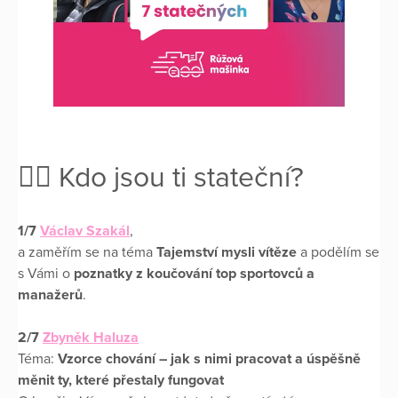
🕵️‍♂️ Kdo jsou ti stateční?
1/7
Václav Szakál
,
a zaměřím se na téma
Tajemství mysli vítěze
a podělím se
s Vámi o
poznatky z koučování top sportovců a
manažerů
.
2/7
Zbyněk Haluza
Téma:
Vzorce chování
– jak s nimi pracovat a úspěšně
měnit ty, které přestaly fungovat