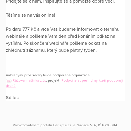
Přidejte se k nám, inspirujte se a pomozte dobré věci.
Těšíme se na vás online!
Po daru 777 Kč a více Vás budeme informovat o termínu
webináře a pošleme Vám den před konáním odkaz na
vysílání. Po skončení webináře pošleme odkaz na
zhlédnutí záznamu, který bude platný týden.
Vybranými prostředky bude podpořena organizace:
Růžová mašinka z.ú.
, projekt:
Podpořte superhrdiny kteří podporují
druhé
Sdílet:
Provozovatelem portálu
Darujme.cz
je
Nadace VIA
, IČ 67360114.