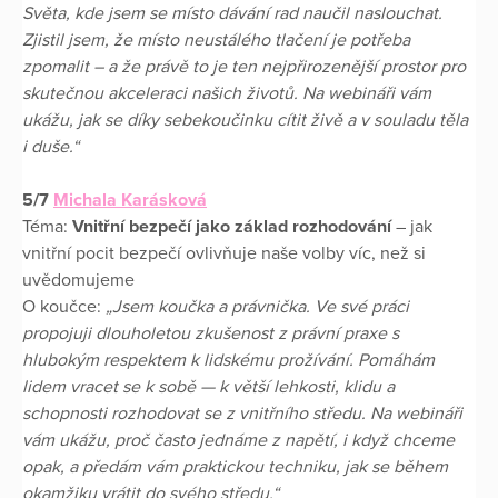
Světa, kde jsem se místo dávání rad naučil naslouchat.
Zjistil jsem, že místo neustálého tlačení je potřeba
zpomalit – a že právě to je ten nejpřirozenější prostor pro
skutečnou akceleraci našich životů. Na webináři vám
ukážu, jak se díky sebekoučinku cítit živě a v souladu těla
i duše.“
5/7
Michala Karásková
Téma:
Vnitřní bezpečí jako základ rozhodování
– jak
vnitřní pocit bezpečí ovlivňuje naše volby víc, než si
uvědomujeme
O koučce:
„Jsem koučka a právnička. Ve své práci
propojuji dlouholetou zkušenost z právní praxe s
hlubokým respektem k lidskému prožívání. Pomáhám
lidem vracet se k sobě — k větší lehkosti, klidu a
schopnosti rozhodovat se z vnitřního středu. Na webináři
vám ukážu, proč často jednáme z napětí, i když chceme
opak, a předám vám praktickou techniku, jak se během
okamžiku vrátit do svého středu.“