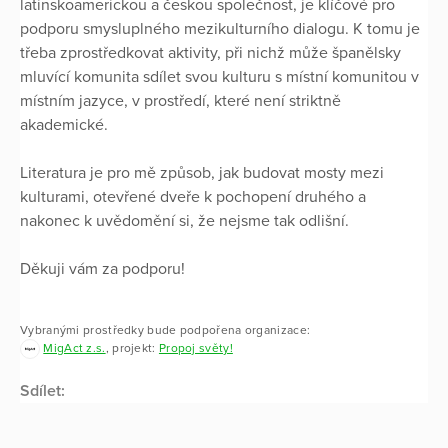
latinskoamerickou a českou společnost, je klíčové pro
podporu smysluplného mezikulturního dialogu. K tomu je
třeba zprostředkovat aktivity, při nichž může španělsky
mluvící komunita sdílet svou kulturu s místní komunitou v
místním jazyce, v prostředí, které není striktně
akademické.
Literatura je pro mě způsob, jak budovat mosty mezi
kulturami, otevřené dveře k pochopení druhého a
nakonec k uvědomění si, že nejsme tak odlišní.
Děkuji vám za podporu!
Vybranými prostředky bude podpořena organizace:
MigAct z.s.
, projekt:
Propoj světy!
Sdílet: