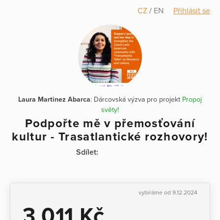
CZ
/
EN
Přihlásit se
Laura Martinez Abarca
: Dárcovská výzva pro projekt
Propoj
světy!
Podpořte mě v přemosťování
kultur - Trasatlantické rozhovory!
Sdílet:
vybíráme od 9.12.2024
3 011 Kč