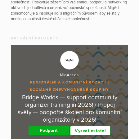
společnosti. Poskytuje zázemí pro vzájemnou podporu a networking
aktivních jednotlivců a organizací občanské společnosti. MigAct
zplnomocňuje a inspiruje lidi s migračním původem, aby se staly
nedílnou součástí české občanské společnosti.
AKTUÁLNÍ PROJEKTY
MigAct z.s.
REGIONÁLNÍ A KOMUNITNÍ ROZVOJ
SOCIÁLNĚ ZNEVÝHODNĚNÉ SKUPINY
Bridge Worlds — support community
organizer training in 2026! / Propoj
světy — podpořte školení pro komunitní
organizátory v 2026!
Podpořit
Vyzvat ostatní