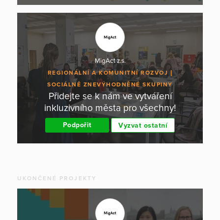
MigAct z.s.
REGIONÁLNÍ A KOMUNITNÍ ROZVOJ
SOCIÁLNĚ ZNEVÝHODNĚNÉ SKUPINY
Přidejte se k nám ve vytváření
inkluzivního města pro všechny!
Podpořit
Vyzvat ostatní
UKONČENÉ PROJEKTY