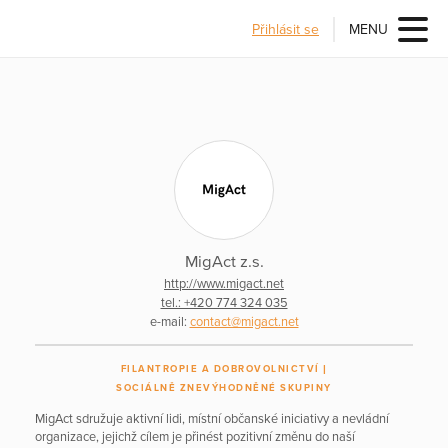
Přihlásit se
MENU
MigAct z.s.
http://www.migact.net
tel.: +420 774 324 035
e-mail:
contact@migact.net
FILANTROPIE A DOBROVOLNICTVÍ
SOCIÁLNĚ ZNEVÝHODNĚNÉ SKUPINY
MigAct sdružuje aktivní lidi, místní občanské iniciativy a nevládní
organizace, jejichž cílem je přinést pozitivní změnu do naší