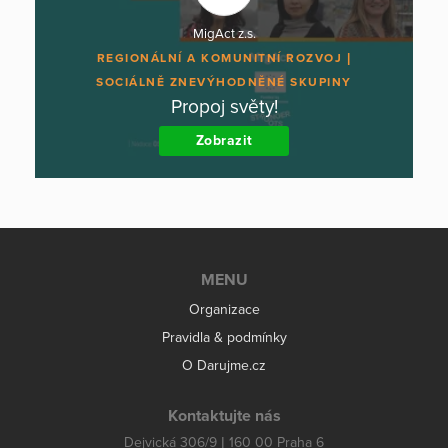
MigAct z.s.
REGIONÁLNÍ A KOMUNITNÍ ROZVOJ
SOCIÁLNĚ ZNEVÝHODNĚNÉ SKUPINY
Propoj světy!
Zobrazit
MENU
Organizace
Pravidla & podmínky
O Darujme.cz
Kontaktujte nás
Dejvická 306/9 | 160 00 Praha 6