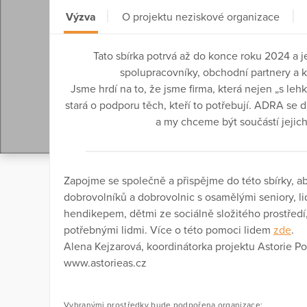
Výzva
O projektu neziskové organizace
Tato sbírka potrvá až do konce roku 2024 a je
spolupracovníky, obchodní partnery a kl
Jsme hrdí na to, že jsme firma, která nejen „s lehk
stará o podporu těch, kteří to potřebují. ADRA s
a my chceme být součástí jejich
Zapojme se společně a přispějme do této sbírky, a
dobrovolníků a dobrovolnic s osamělými seniory, l
hendikepem, dětmi ze sociálně složitého prostředí
potřebnými lidmi. Více o této pomoci lidem
zde
.
Alena Kejzarová, koordinátorka projektu Astorie 
www.astorieas.cz
Vybranými prostředky bude podpořena organizace: