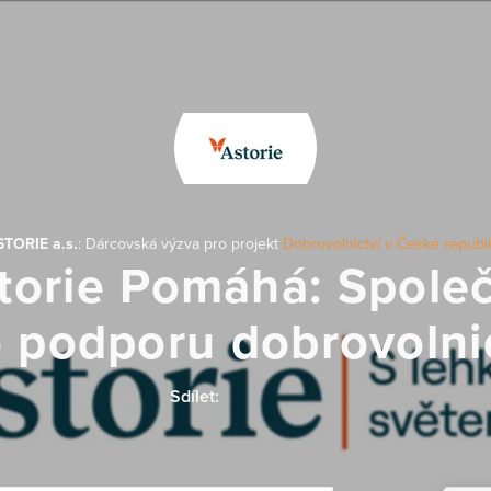
TORIE a.s.
: Dárcovská výzva pro projekt
Dobrovolnictví v České republ
torie Pomáhá: Spole
 podporu dobrovolni
Sdílet: