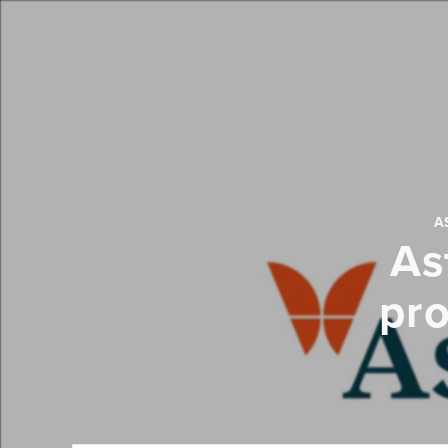
AS
As
pro