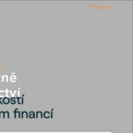
Přihlásit se
ice
čně
ctví