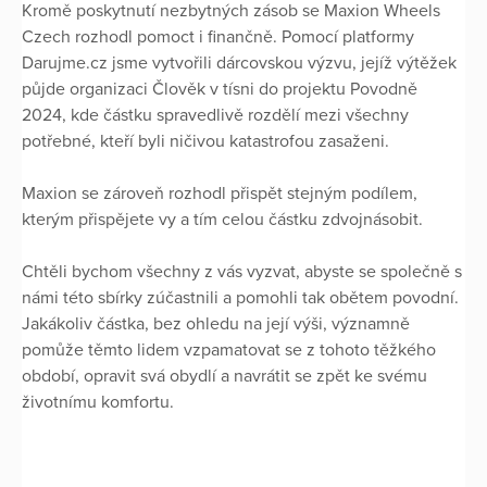
Kromě poskytnutí nezbytných zásob se Maxion Wheels
Czech rozhodl pomoct i finančně. Pomocí platformy
Darujme.cz jsme vytvořili dárcovskou výzvu, jejíž výtěžek
půjde organizaci Člověk v tísni do projektu Povodně
2024, kde částku spravedlivě rozdělí mezi všechny
potřebné, kteří byli ničivou katastrofou zasaženi.
Maxion se zároveň rozhodl přispět stejným podílem,
kterým přispějete vy a tím celou částku zdvojnásobit.
Chtěli bychom všechny z vás vyzvat, abyste se společně s
námi této sbírky zúčastnili a pomohli tak obětem povodní.
Jakákoliv částka, bez ohledu na její výši, významně
pomůže těmto lidem vzpamatovat se z tohoto těžkého
období, opravit svá obydlí a navrátit se zpět ke svému
životnímu komfortu.