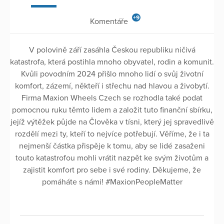
+9
Komentáře
V polovině září zasáhla Českou republiku ničivá
katastrofa, která postihla mnoho obyvatel, rodin a komunit.
Kvůli povodním 2024 přišlo mnoho lidí o svůj životní
komfort, zázemí, někteří i střechu nad hlavou a živobytí.
Firma Maxion Wheels Czech se rozhodla také podat
pomocnou ruku těmto lidem a založit tuto finanční sbírku,
jejíž výtěžek půjde na Člověka v tísni, který jej spravedlivě
rozdělí mezi ty, kteří to nejvíce potřebují. Věříme, že i ta
nejmenší částka přispěje k tomu, aby se lidé zasaženi
touto katastrofou mohli vrátit nazpět ke svým životům a
zajistit komfort pro sebe i své rodiny. Děkujeme, že
pomáháte s námi! #MaxionPeopleMatter