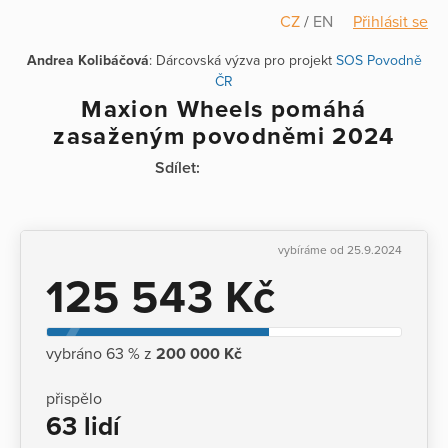
CZ
/
EN
Přihlásit se
Andrea Kolibáčová
: Dárcovská výzva pro projekt
SOS Povodně
ČR
Maxion Wheels pomáhá
zasaženým povodněmi 2024
Sdílet:
vybíráme od 25.9.2024
125 543 Kč
vybráno 63 % z
200 000 Kč
přispělo
63 lidí