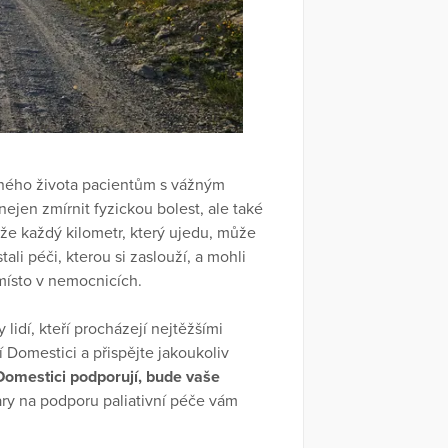
ojného života pacientům s vážným
jen zmírnit fyzickou bolest, ale také
že každý kilometr, který ujedu, může
stali péči, kterou si zaslouží, a mohli
amísto v nemocnicích.
lidí, kteří procházejí nejtěžšími
í Domestici a přispějte jakoukoliv
Domestici podporují, bude vaše
ry na podporu paliativní péče vám