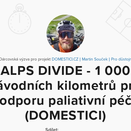
 Dárcovská výzva pro projekt
DOMESTICI.CZ | Martin Souček | Pro důstoj
ALPS DIVIDE - 1 000
ávodních kilometrů p
odporu paliativní pé
(DOMESTICI)
Sdílet: