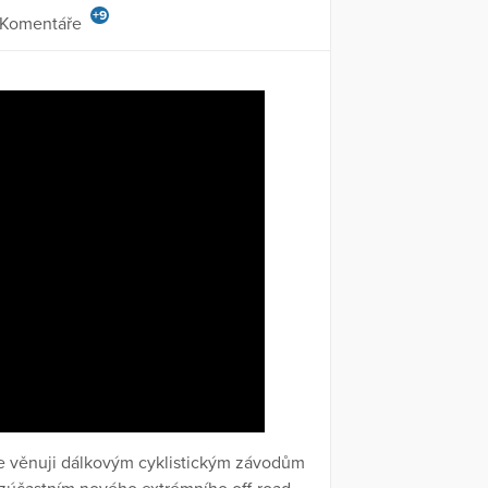
+9
Komentáře
se věnuji dálkovým cyklistickým závodům