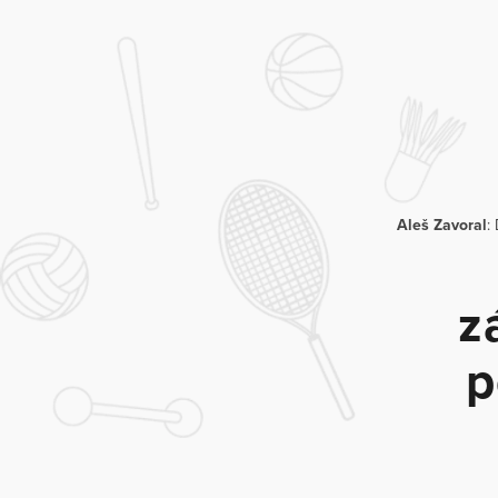
Aleš Zavoral
:
z
p