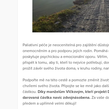
Paliativní péče je neocenitelná pro zajištění důst
onemocněním a pro podporu jejich rodin. Pomáhá ne
poskytuje psychickou a emocionální oporu. Věřím, 
přispět k tomu, aby ti, kteří to nejvíce potřebují, do
prožít závěr svého života doma, v kruhu rodiny, n
Podpořte mě na této cestě a pomozte změnit životy 
chvílemi svého života. Připojte se ke mně jako dalš
částkou.
Díky manželům Vlčkovým, kteří projekt 
darovaná částka navíc zdvojnásobena.
Za vaše da
předem a upřímně velmi děkuji!