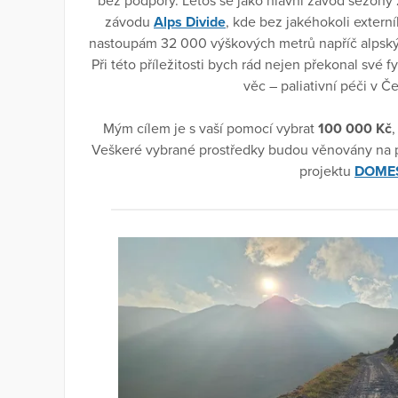
bez podpory. Letos se jako hlavní závod sezóny
závodu
Alps Divide
, kde bez jakéhokoli extern
nastoupám 32 000 výškových metrů napříč alpským
Při této příležitosti bych rád nejen překonal své f
věc – paliativní péči v Č
Mým cílem je s vaší pomocí vybrat
100 000 Kč
Veškeré vybrané prostředky budou věnovány na p
projektu
DOMES