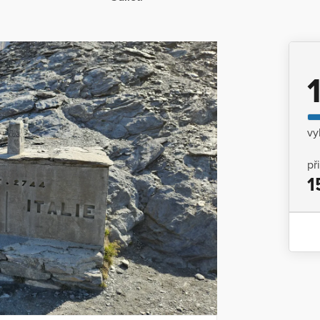
vy
př
1