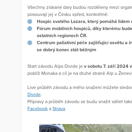
Všechny získané dary budou rozděleny mezi organiz
posouvají jej v Česku vpřed, konkrétně:
Hospic svatého Lazara, který pomáhá lidem n
Fórum mobilních hospiců,
díky kterému bude 
ostatních regionech ČR.
Centrum paliativní péče
zajišťující osvětu a 
se dobrý konec stát běžným
Start závodu Alps Divide je
v sobotu 7. září 2024 
poblíž Monaka a cíl je na druhé straně Alp u Ženev
Live průběh závodu a mého snažení můžete sledov
Divide
.
Přípravy a průběh závodu se budu snažit sdílet také
Facebook
a
Strava