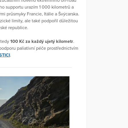
 zúčastním nového extrémního off-road
ího supportu urazím 1 000 kilometrů a
i průsmyky Francie, Itálie a Švýcarska.
yzické limity, ale také podpořil důležitou
eské republice.
, tedy
100 Kč za každý ujetý kilometr
.
odporu paliativní péče prostřednictvím
TICI
.