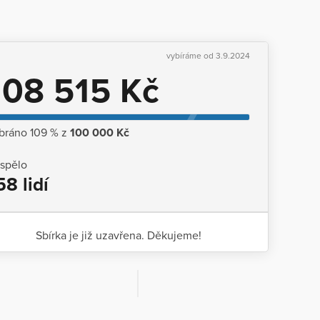
vybíráme od 3.9.2024
108 515 Kč
bráno 109 % z
100 000 Kč
ispělo
58 lidí
Sbírka je již uzavřena. Děkujeme!