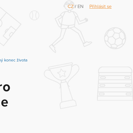
CZ
/
EN
Přihlásit se
ný konec života
ro
če