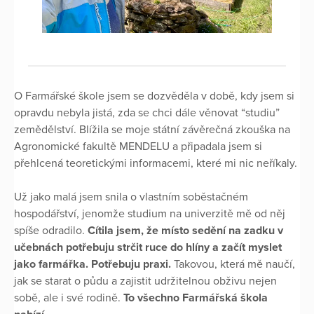
O Farmářské škole jsem se dozvěděla v době, kdy jsem si
opravdu nebyla jistá, zda se chci dále věnovat “studiu”
zemědělství. Blížila se moje státní závěrečná zkouška na
Agronomické fakultě MENDELU a připadala jsem si
přehlcená teoretickými informacemi, které mi nic neříkaly.
Už jako malá jsem snila o vlastním soběstačném
hospodářství, jenomže studium na univerzitě mě od něj
spíše odradilo.
Cítila jsem, že místo sedění na zadku v
učebnách potřebuju strčit ruce do hlíny a začít myslet
jako farmářka. Potřebuju praxi.
Takovou, která mě naučí,
jak se starat o půdu a zajistit udržitelnou obživu nejen
sobě, ale i své rodině.
To všechno Farmářská škola