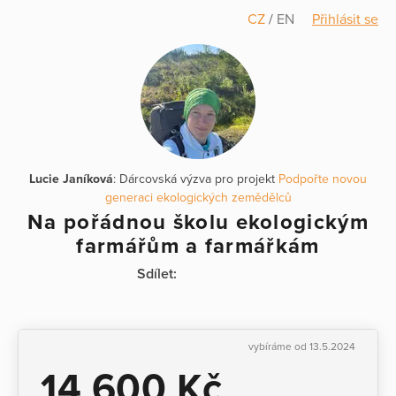
CZ
/
EN
Přihlásit se
Lucie Janíková
: Dárcovská výzva pro projekt
Podpořte novou
generaci ekologických zemědělců
Na pořádnou školu ekologickým
farmářům a farmářkám
Sdílet:
vybíráme od 13.5.2024
14 600 Kč