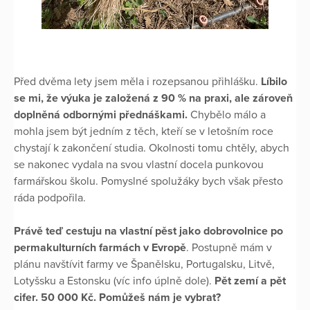
Před dvěma lety jsem měla i rozepsanou přihlášku.
Líbilo
se mi, že výuka je založená z 90 % na praxi, ale zároveň
doplněná odbornými přednáškami.
Chybělo málo a
mohla jsem být jedním z těch, kteří se v letošním roce
chystají k zakončení studia. Okolnosti tomu chtěly, abych
se nakonec vydala na svou vlastní docela punkovou
farmářskou školu. Pomyslné spolužáky bych však přesto
ráda podpořila.
Právě teď cestuju na vlastní pěst jako dobrovolnice po
permakulturních farmách v Evropě
. Postupně mám v
plánu navštívit farmy ve Španělsku, Portugalsku, Litvě,
Lotyšsku a Estonsku (víc info úplně dole).
Pět zemí a pět
cifer. 50 000 Kč. Pomůžeš nám je vybrat?