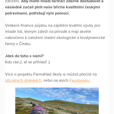
zařízení.
Aby mohli mladí farmáři zdárně dostudovat a
následně začali plnit naše břicha kvalitními českými
potravinami, potřebují nyní pomoci.
Veškeré finance půjdou na zajištění kvalitní výuky pro
mladé lidi, kterým záleží na přírodě a mají skvěle
nakročeno k založení vlastní ekologické a biodynamické
farmy v Česku.
Jdeš do toho s námi?
Kdo rád jí, ať se přihlásí! ;)
Více o projektu Farmářské školy si můžeš přečíst na
oficiálních stránkách
, nebo na jejich
Facebooku
.