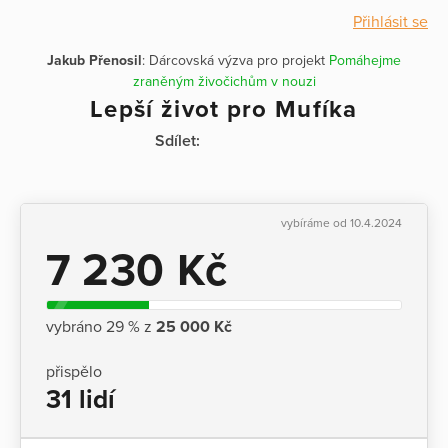
Přihlásit se
Jakub Přenosil
: Dárcovská výzva pro projekt
Pomáhejme
zraněným živočichům v nouzi
Lepší život pro Mufíka
Sdílet:
vybíráme od 10.4.2024
7 230 Kč
vybráno 29 % z
25 000 Kč
přispělo
31 lidí