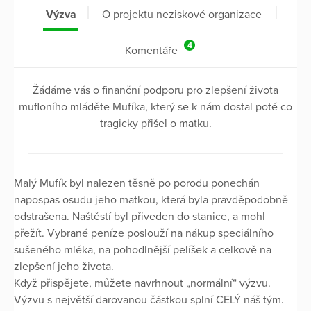
Výzva
O projektu neziskové organizace
4
Komentáře
Žádáme vás o finanční podporu pro zlepšení života
mufloního mláděte Mufíka, který se k nám dostal poté co
tragicky přišel o matku.
Malý Mufík byl nalezen těsně po porodu ponechán
napospas osudu jeho matkou, která byla pravděpodobně
odstrašena. Naštěstí byl přiveden do stanice, a mohl
přežít. Vybrané peníze poslouží na nákup speciálního
sušeného mléka, na pohodlnější pelíšek a celkově na
zlepšení jeho života.
Když přispějete, můžete navrhnout „normální“ výzvu.
Výzvu s největší darovanou částkou splní CELÝ náš tým.