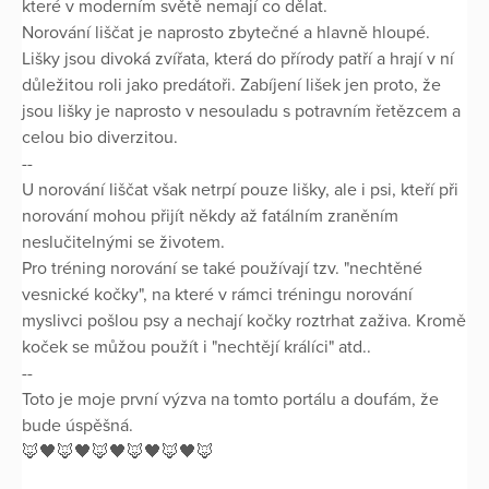
které v moderním světě nemají co dělat.
Norování liščat je naprosto zbytečné a hlavně hloupé.
Lišky jsou divoká zvířata, která do přírody patří a hrají v ní
důležitou roli jako predátoři. Zabíjení lišek jen proto, že
jsou lišky je naprosto v nesouladu s potravním řetězcem a
celou bio diverzitou.
--
U norování liščat však netrpí pouze lišky, ale i psi, kteří při
norování mohou přijít někdy až fatálním zraněním
neslučitelnými se životem.
Pro tréning norování se také používají tzv. "nechtěné
vesnické kočky", na které v rámci tréningu norování
myslivci pošlou psy a nechají kočky roztrhat zaživa. Kromě
koček se můžou použít i "nechtějí králíci" atd..
--
Toto je moje první výzva na tomto portálu a doufám, že
bude úspěšná.
🦊🖤🦊🖤🦊🖤🦊🖤🦊🖤🦊