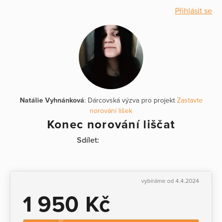
Přihlásit se
Natálie Vyhnánková
: Dárcovská výzva pro projekt
Zastavte
norování lišek
Konec norování liščat
Sdílet:
vybíráme od 4.4.2024
1 950 Kč