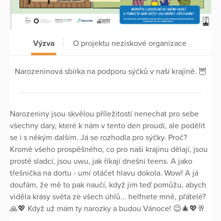
Výzva
O projektu neziskové organizace
Narozeninová sbírka na podporu sýčků v naší krajině. 🦉
Narozeniny jsou skvělou příležitostí nenechat pro sebe
všechny dary, které k nám v tento den proudí, ale podělit
se i s někým dalším. Já se rozhodla pro sýčky. Proč?
Kromě všeho prospěšného, co pro naši krajinu dělají, jsou
prostě sladcí, jsou uwu, jak říkají dnešní teens. A jako
třešnička na dortu - umí otáčet hlavu dokola. Wow! A já
doufám, že mě to pak naučí, když jim teď pomůžu, abych
viděla krásy světa ze všech úhlů... helfnete mně, přátelé?
🙏💖 Když už mám ty narozky a budou Vánoce! 😉🎄💖🥂