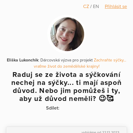
CZ
/
EN
Přihlásit se
Eliška Lukonchik
: Dárcovská výzva pro projekt
Zachraňte sýčky...
vraťme život do zemědělské krajiny!
Raduj se ze života a sýčkování
nechej na sýčky... ti mají aspoň
důvod. Nebo jim pomůžeš i ty,
aby už důvod neměli? 😉🥰
Sdílet:
vybíráme od 22.12.2023