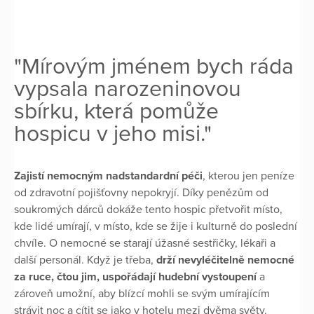
"Mírovým jménem bych ráda
vypsala narozeninovou
sbírku, která pomůže
hospicu v jeho misi."
Zajistí nemocným nadstandardní péči
, kterou jen peníze
od zdravotní pojišťovny nepokryjí. Díky penězům od
soukromých dárců dokáže tento hospic přetvořit místo,
kde lidé umírají, v místo, kde se žije i kulturně do poslední
chvíle. O nemocné se starají úžasné sestřičky, lékaři a
další personál. Když je třeba,
drží nevyléčitelně nemocné
za ruce, čtou jim, uspořádají hudební vystoupení
a
zároveň umožní, aby blízcí mohli se svým umírajícím
strávit noc a cítit se jako v hotelu mezi dvěma světy.