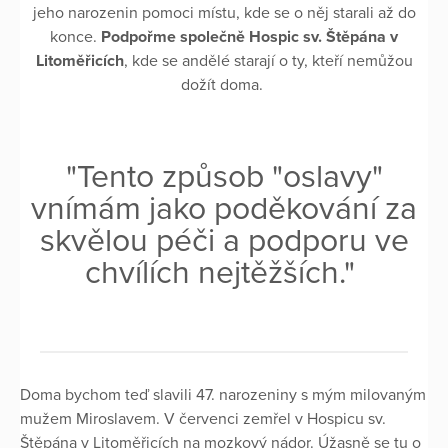
jeho narozenin pomoci místu, kde se o něj starali až do
konce.
Podpořme společně Hospic sv. Štěpána v
Litoměřicích
, kde se andělé starají o ty, kteří nemůžou
dožít doma.
"Tento způsob "oslavy"
vnímám jako poděkování za
skvělou péči a podporu ve
chvílích nejtěžších."
Doma bychom teď slavili 47. narozeniny s mým milovaným
mužem Miroslavem. V červenci zemřel v Hospicu sv.
Štěpána v Litoměřicích na mozkový nádor. Úžasně se tu o