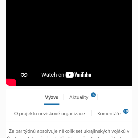
5
Výzva
Aktuality
+9
O projektu neziskové organizace
Komentáře
Za pár týdnů absolvuje několik set ukrajinských vojáků v