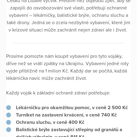
Česku na Libavé výcvik. Předtím než odjedou zpět, aby se
zapojili do osvobozování své vlasti, potřebují ochranné
vybavení – lékárničky, balistické brýle, ochranu sluchu a
také drony. Jedná se o zcela nezbytné vybavení, které jim
v krizové situaci může zachránit nejen zdraví ale i život.
Prosíme pomozte nám koupit vybavení pro tyto vojáky,
dříve než se vrátí zpátky na Ukrajinu. Vybavení jedné roty
vyjde přibližně na 1 milion Kč. Každý dar se počítá, každá
lékárnička navíc může zachránit život.
Každý voják k základní ochraně zdraví potřebuje:
Lékárničku pro okamžitou pomoc, v ceně 2 500 Kč
Turniket na zastavení krvácení, v ceně 740 Kč
Ochranu sluchu, v ceně 400 Kč
Balistické brýle zastavující střepiny od granátů a
dalších výbušnin, v ceně 811 Kč