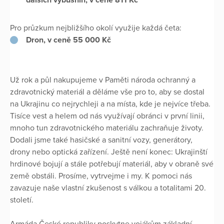
Pro průzkum nejbližšího okolí využije každá četa:
Dron, v ceně 55 000 Kč
Už rok a půl nakupujeme v Paměti národa ochranný a
zdravotnický materiál a děláme vše pro to, aby se dostal
na Ukrajinu co nejrychleji a na místa, kde je nejvíce třeba.
Tisíce vest a helem od nás využívají obránci v první linii,
mnoho tun zdravotnického materiálu zachraňuje životy.
Dodali jsme také hasičské a sanitní vozy, generátory,
drony nebo optická zařízení. Ještě není konec: Ukrajinští
hrdinové bojují a stále potřebují materiál, aby v obraně své
země obstáli. Prosíme, vytrvejme i my. K pomoci nás
zavazuje naše vlastní zkušenost s válkou a totalitami 20.
století.
Armáda České republiky poskytne vojákům základní