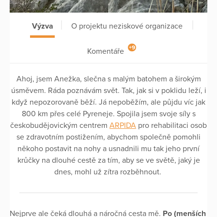
Výzva
O projektu neziskové organizace
+9
Komentáře
Ahoj, jsem Anežka, slečna s malým batohem a širokým
úsměvem. Ráda poznávám svět. Tak, jak si v poklidu leží, i
když nepozorovaně běží. Já nepoběžím, ale půjdu víc jak
800 km přes celé Pyreneje. Spojila jsem svoje síly s
českobudějovickým centrem
ARPIDA
pro rehabilitaci osob
se zdravotním postižením, abychom společně pomohli
někoho postavit na nohy a usnadnili mu tak jeho první
krůčky na dlouhé cestě za tím, aby se ve světě, jaký je
dnes, mohl už zítra rozběhnout.
Nejprve ale čeká dlouhá a náročná cesta mě.
Po (menších