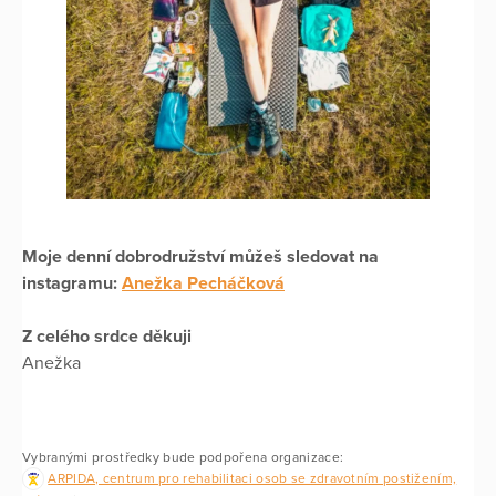
Moje denní dobrodružství můžeš sledovat na
instagramu:
Anežka Pecháčková
Z celého srdce děkuji
Anežka
Vybranými prostředky bude podpořena organizace:
ARPIDA, centrum pro rehabilitaci osob se zdravotním postižením,