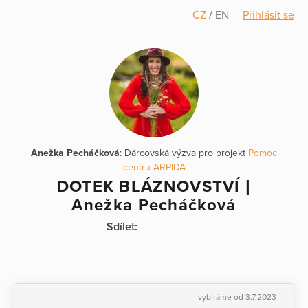
CZ
/
EN
Přihlásit se
Anežka Pecháčková
: Dárcovská výzva pro projekt
Pomoc
centru ARPIDA
DOTEK BLÁZNOVSTVÍ |
Anežka Pecháčková
Sdílet:
vybíráme od 3.7.2023