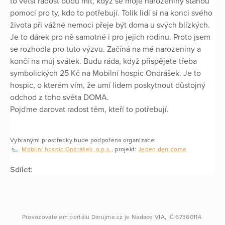
to větší radost budu mít, když se moje narozeniny stanou
pomocí pro ty, kdo to potřebují. Tolik lidí si na konci svého
života při vážné nemoci přeje být doma u svých blízkých.
Je to dárek pro ně samotné i pro jejich rodinu. Proto jsem
se rozhodla pro tuto výzvu. Začíná na mé narozeniny a
končí na můj svátek. Budu ráda, když přispějete třeba
symbolických 25 Kč na Mobilní hospic Ondrášek. Je to
hospic, o kterém vím, že umí lidem poskytnout důstojný
odchod z toho světa DOMA.
Pojďme darovat radost těm, kteří to potřebují.
Vybranými prostředky bude podpořena organizace:
Mobilní hospic Ondrášek, o.p.s.
, projekt:
Jeden den doma
Sdílet:
Provozovatelem portálu
Darujme.cz
je
Nadace VIA
, IČ 67360114.