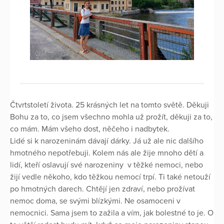
Čtvrtstoletí života. 25 krásných let na tomto světě. Děkuji
Bohu za to, co jsem všechno mohla už prožít, děkuji za to,
co mám. Mám všeho dost, něčeho i nadbytek.
Lidé si k narozeninám dávají dárky. Já už ale nic dalšího
hmotného nepotřebuji. Kolem nás ale žije mnoho dětí a
lidí, kteří oslavují své narozeniny v těžké nemoci, nebo
žijí vedle někoho, kdo těžkou nemocí trpí. Ti také netouží
po hmotných darech. Chtějí jen zdraví, nebo prožívat
nemoc doma, se svými blízkými. Ne osamoceni v
nemocnici. Sama jsem to zažila a vím, jak bolestné to je. O