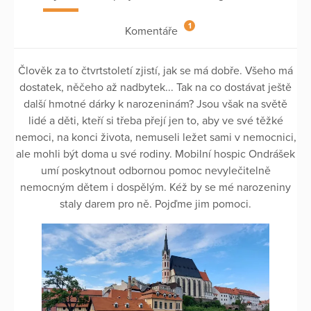
1
Komentáře
Člověk za to čtvrtstoletí zjistí, jak se má dobře. Všeho má
dostatek, něčeho až nadbytek... Tak na co dostávat ještě
další hmotné dárky k narozeninám? Jsou však na světě
lidé a děti, kteří si třeba přejí jen to, aby ve své těžké
nemoci, na konci života, nemuseli ležet sami v nemocnici,
ale mohli být doma u své rodiny. Mobilní hospic Ondrášek
umí poskytnout odbornou pomoc nevylečitelně
nemocným dětem i dospělým. Kéž by se mé narozeniny
staly darem pro ně. Pojďme jim pomoci.