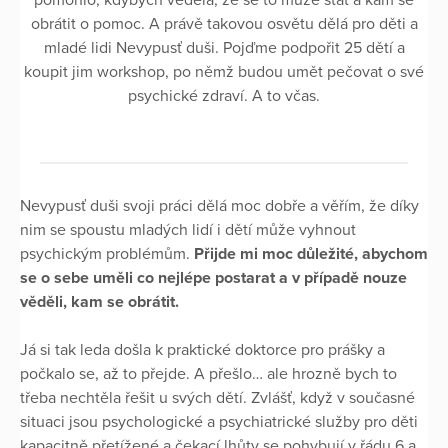
pomohlo, kdybych věděla, že se to může stát a kam se
obrátit o pomoc. A právě takovou osvětu dělá pro děti a
mladé lidi Nevypusť duši. Pojďme podpořit 25 dětí a
koupit jim workshop, po němž budou umět pečovat o své
psychické zdraví. A to včas.
Nevypusť duši svoji práci dělá moc dobře a věřím, že díky
nim se spoustu mladých lidí i dětí může vyhnout
psychickým problémům.
Přijde mi moc důležité, abychom
se o sebe uměli co nejlépe postarat a v případě nouze
věděli, kam se obrátit.
Já si tak leda došla k praktické doktorce pro prášky a
počkalo se, až to přejde. A přešlo… ale hrozně bych to
třeba nechtěla řešit u svých dětí. Zvlášť, když v současné
situaci jsou psychologické a psychiatrické služby pro děti
kapacitně přetížené a čekací lhůty se pohybují v řádu 6 a