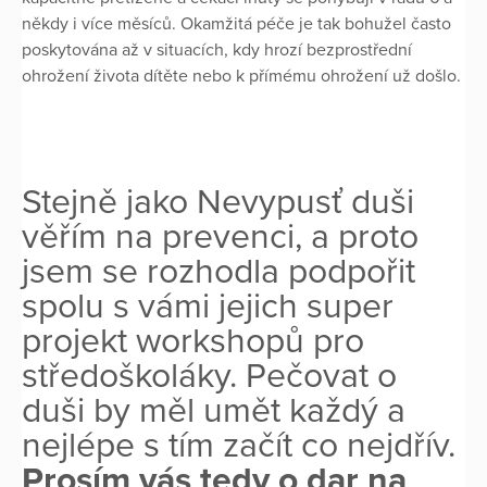
někdy i více měsíců. Okamžitá péče je tak bohužel často
poskytována až v situacích, kdy hrozí bezprostřední
ohrožení života dítěte nebo k přímému ohrožení už došlo.
Stejně jako Nevypusť duši
věřím na prevenci, a proto
jsem se rozhodla podpořit
spolu s vámi jejich super
projekt workshopů pro
středoškoláky. Pečovat o
duši by měl umět každý a
nejlépe s tím začít co nejdřív.
Prosím vás tedy o dar na