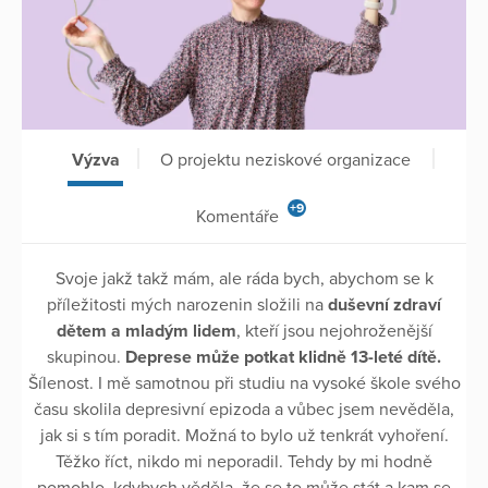
Výzva
O projektu neziskové organizace
+9
Komentáře
Svoje jakž takž mám, ale ráda bych, abychom se k
příležitosti mých narozenin složili na
duševní zdraví
dětem a mladým lidem
, kteří jsou nejohroženější
skupinou.
Deprese může potkat klidně 13-leté dítě.
Šílenost. I mě samotnou při studiu na vysoké škole svého
času skolila depresivní epizoda a vůbec jsem nevěděla,
jak si s tím poradit. Možná to bylo už tenkrát vyhoření.
Těžko říct, nikdo mi neporadil. Tehdy by mi hodně