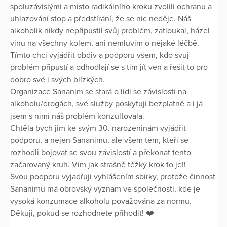
spoluzávislými a místo radikálního kroku zvolili ochranu a
uhlazování stop a předstírání, že se nic neděje. Náš
alkoholik nikdy nepřipustil svůj problém, zatloukal, házel
vinu na všechny kolem, ani nemluvím o nějaké léčbě.
Tímto chci vyjádřit obdiv a podporu všem, kdo svůj
problém připustí a odhodlají se s tím jít ven a řešit to pro
dobro své i svých blízkých.
Organizace Sananim se stará o lidi se závislostí na
alkoholu/drogách, své služby poskytují bezplatně a i já
jsem s nimi náš problém konzultovala.
Chtěla bych jim ke svým 30. narozeninám vyjádřit
podporu, a nejen Sananimu, ale všem těm, kteří se
rozhodli bojovat se svou závislostí a překonat tento
začarovaný kruh. Vím jak strašně těžký krok to je!!
Svou podporu vyjadřuji vyhlášením sbírky, protože činnost
Sananimu má obrovský význam ve společnosti, kde je
vysoká konzumace alkoholu považována za normu.
Děkuji, pokud se rozhodnete přihodit! ❤️