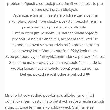
problém připustí a odhodlají se s tím jít ven a řešit to pro
dobro své i svých blízkých.
Organizace Sananim se stará o lidi se závislostí na
alkoholu/drogách, své služby poskytují bezplatně a i já
jsem s nimi náš problém konzultovala.
Chtěla bych jim ke svým 30. narozeninám vyjádřit
podporu, a nejen Sananimu, ale všem těm, kteří se
rozhodli bojovat se svou závislostí a překonat tento
začarovaný kruh. Vím jak strašně těžký krok to je!!
Svou podporu vyjadřuji vyhlášením sbírky, protože činnost
Sananimu má obrovský význam ve společnosti, kde je
vysoká konzumace alkoholu považována za normu.
Děkuji, pokud se rozhodnete přihodit! ❤️
Mnoho let se v rodině potýkáme s alkoholismem. Už
odmalička jsem často místo dětských radostí řešila starosti
s tím, co zase ten náš alkoholik vyvedl. Stali jsme se