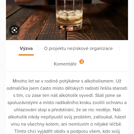
Výzva
O projektu neziskové organizace
2
Komentáře
Mnoho let se v rodině potýkáme s alkoholismem. Už
odmalička jsem často místo dětských radostí řešila starosti
s tím, co zase ten náš alkoholik vyvedl. Stali jsme se
spoluzávislými a místo radikálního kroku zvolili ochranu a
uhlazování stop a předstírání, že se nic neděje. Náš
alkoholik nikdy nepřipustil svůj problém, zatloukal, házel
vinu na všechny kolem, ani nemluvím o nějaké léčbě.
Tímto chci vyjádřit obdiv a podporu všem, kdo svůj