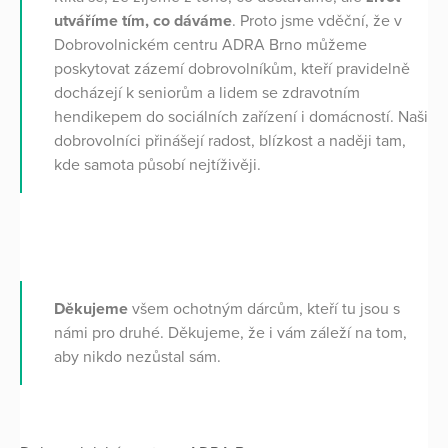
utváříme tím, co dáváme
. Proto jsme vděční, že v
Dobrovolnickém centru ADRA Brno můžeme
poskytovat zázemí dobrovolníkům, kteří pravidelně
docházejí k seniorům a lidem se zdravotním
hendikepem do sociálních zařízení i domácností. Naši
dobrovolníci přinášejí radost, blízkost a naději tam,
kde samota působí nejtíživěji.
Děkujeme
všem ochotným dárcům, kteří tu jsou s
námi pro druhé. Děkujeme, že i vám záleží na tom,
aby nikdo nezůstal sám.