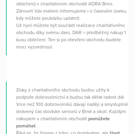
oblečení) v charitativním obchodě ADRA Brno.
Zároveň Vás mailem informujeme i o časovém úseku,
kdy můžete poukázku uplatnit.
Už nyní můžete být součástí realizace charitativního
obchodu díky svému daru. DAR = předběžný nákup 1
kusu oblečení. Ten si po otevření obchodu budete
moci vyzvednout.
Zisky z charitativního obchodu budou užity k
podpoře dobrovolnictví a budou tak dělat radost dál.
Více než 100 dobrovolníků dávají naději a smysluplně
strávený čas stovkám seniorů v Brně a okolí. Každým
nákupem v charitativním obchodě
pomůžete
pomáhat
.
Říká se, že žijeme z toho, co dostáváme, ale
život