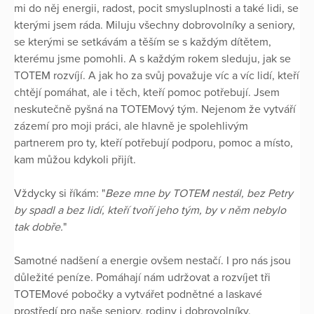
mi do něj energii, radost, pocit smysluplnosti a také lidi, se
kterými jsem ráda. Miluju všechny dobrovolníky a seniory,
se kterými se setkávám a těším se s každým dítětem,
kterému jsme pomohli. A s každým rokem sleduju, jak se
TOTEM rozvíjí. A jak ho za svůj považuje víc a víc lidí, kteří
chtějí pomáhat, ale i těch, kteří pomoc potřebují. Jsem
neskutečně pyšná na TOTEMový tým. Nejenom že vytváří
zázemí pro moji práci, ale hlavně je spolehlivým
partnerem pro ty, kteří potřebují podporu, pomoc a místo,
kam můžou kdykoli přijít.
Vždycky si říkám: "
Beze mne by TOTEM nestál, bez Petry
by spadl a bez lidí, kteří tvoří jeho tým, by v něm nebylo
tak dobře.
"
Samotné nadšení a energie ovšem nestačí. I pro nás jsou
důležité peníze. Pomáhají nám udržovat a rozvíjet tři
TOTEMové pobočky a vytvářet podnětné a laskavé
prostředí pro naše seniory, rodiny i dobrovolníky.