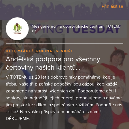
Přihlásit se
Mezigenerační a dobrovolnické centrum TOTEM,
z.s.
DĚTI, MLÁDEŽ, RODINA
SENIOŘI
Andělská podpora pro všechny
čertoviny našich klientů...
V TOTEMu už 23 let s dobrovolníky pomáháme, kde je
třeba. Naše tři plzeňské pobočky jsou oázou, kde každý
zapomene na starosti všedních dní. Podporujeme děti i
seniory, ale nejraději jejich energii propojujeme a dáváme
jim prostor ke sdílení a společným zážitkům. Podpořte nás
- s každým vaším příspěvkem pomáháte s námi!
DĚKUJEME.