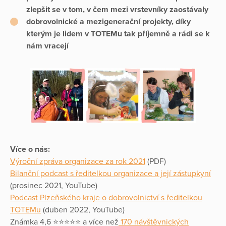
zlepšit se v tom, v čem mezi vrstevníky zaostávaly
dobrovolnické a mezigenerační projekty, díky
kterým je lidem v TOTEMu tak příjemně a rádi se k
nám vracejí
Více o nás:
Výroční zpráva organizace za rok 2021
(PDF)
Bilanční podcast s ředitelkou organizace a její zástupkyní
(prosinec 2021, YouTube)
Podcast Plzeňského kraje o dobrovolnictví s ředitelkou
TOTEMu
(duben 2022, YouTube)
Známka 4,6 ⭐️⭐️⭐️⭐️⭐️ a více než
170 návštěvnických