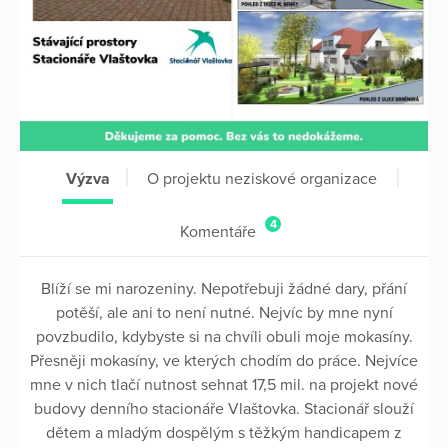
Výzva
O projektu neziskové organizace
4
Komentáře
Blíží se mi narozeniny. Nepotřebuji žádné dary, přání
potěší, ale ani to není nutné. Nejvíc by mne nyní
povzbudilo, kdybyste si na chvíli obuli moje mokasíny.
Přesněji mokasíny, ve kterých chodím do práce. Nejvíce
mne v nich tlačí nutnost sehnat 17,5 mil. na projekt nové
budovy denního stacionáře Vlaštovka. Stacionář slouží
dětem a mladým dospělým s těžkým handicapem z