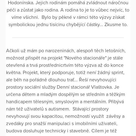
Hodonínska. Jejich rodinám pomáhá zvládnout náročnou
péči a zůstat jako rodina. A rodina to je to vůbec nejvíc, to
víme všichni. Bylo by pěkné v rámci této výzvy získat
symbolickou jednu tisícinu chybějící částky... Zkusme to.
Ačkoli už mám po narozeninách, alespoň těch letošních,
možnost přispět na projekt "Nového stacionáře" je stále
otevřená a trvá prostřednicrtvím této výzva až do konce
května. Projekt, který podporuje, totiž není žádný sprint,
ale běh na pořádně dlouhou trať... Řeší nevyhovujíci
prostory sociální služby Denní stacionář Vlaštovka. Je
určena dětem a mladým dospělým se středním a těžkým
handicapem tělesným, smyslovým a mentálním. Přibývá
nám též uživatelů s autismem. Stávající prostory
nevyhovují svou kapacitou, nemožností využít závěsy a
zvedáky pro snažší manipulaci s imobilními uživateli,
budova dosluhuje technicky i stavebně. Cílem je též