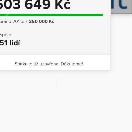
503 649 Kč
bráno 201 % z
250 000 Kč
ispělo
51 lidí
Sbírka je již uzavřena. Děkujeme!