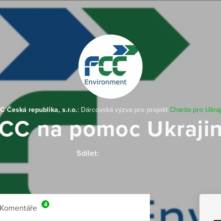
C Česká republika, s.r.o.
: Dárcovská výzva pro projekt
Charita pro Ukra
CC na pomoc Ukraji
Sdílet:
4
Komentáře