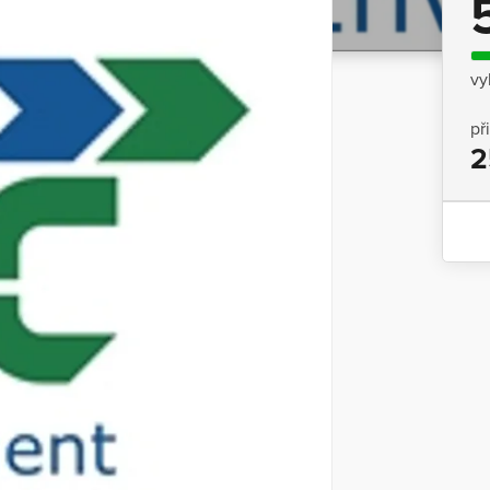
vy
př
2