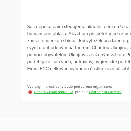
Se znepokojením sledujeme aktuální dění na Ukraj
humanitární oblasti. Abychom přispěli k jejich zmír
zaměstnaneckou sbírku. Její výtěžek předáme organ
svým dlouhodobým partnerem, Charitou Ukrajina, p
pomoci obyvatelům Ukrajiny zasaženým válkou. Pos
potřeb jako jsou voda, potraviny, hygienické potřeby
Firma FCC celkovou vybranou částku zdvojnásobí
Vybranými prostředky bude podpořena organizace:
Charita Česká republika
, projekt:
Charita pro Ukrajinu