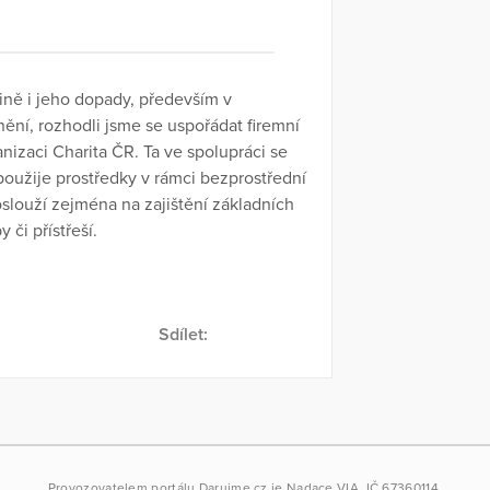
ině i jeho dopady, především v
nění, rozhodli jsme se uspořádat firemní
izaci Charita ČR. Ta ve spolupráci se
oužije prostředky v rámci bezprostřední
louží zejména na zajištění základních
 či přístřeší.
.
Sdílet:
Provozovatelem portálu
Darujme.cz
je
Nadace VIA
, IČ 67360114.