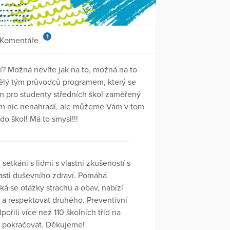
1
Komentáře
? Možná nevíte jak na to, možná na to
vělý tým průvodců programem, který se
am pro studenty středních škol zaměřený
jem nic nenahradí, ale můžeme Vám v tom
o škol! Má to smysl!!!
etkání s lidmi s vlastní zkušeností s
asti duševního zdraví. Pomáhá
ká se otázky strachu a obav, nabízí
t a respektovat druhého. Preventivní
ořili více než 110 školních tříd na
 pokračovat. Děkujeme!