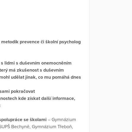
e, metodik prevence či školní psycholog
cí s lidmi s duševním onemocněním
 který má zkušenost s duševním
mohl udělat jinak, co mu pomáhá dnes
h sami pokračovat
žnostech kde získat další informace,
c
 spolupráce se školami
– Gymnázium
r, SUPŠ Bechyně, Gymnázium Třeboň,