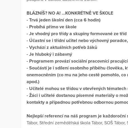
BLÁZNÍŠ? NO A! …KONKRÉTNĚ VE ŠKOLE
- Trvá jeden školní den (cca 6 hodin)
- Probíhá přímo ve škole
- Je vhodný pro třídy a skupiny formované ze tříd
- Účastní se i třídní učitel nebo výchovný poradc
- Vychází z aktuálních potřeb žáků
- Je hluboký i zábavný
- Programem provází sociální pracovníci pracují
- Součástí je i sdílení osobního příběhu člověka,
onemocněním (co mu na jeho cestě pomohlo, co 
apod.)
- Učitelé mohou se třídou v otevřených tématec
- Žáci i učitelé dostanou písemné materiály o mo
kontakty a případnou potřebnou odbornou pomo
Nejlepší referencí na náš program je každoroční
Tábor, Střední zemědělská škola Tábor, SOŠ Tábo