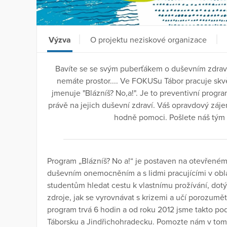
Výzva
O projektu neziskové organizace
Bavíte se se svým puberťákem o duševním zdraví
nemáte prostor.... Ve FOKUSu Tábor pracuje sk
jmenuje "Blázníš? No,a!". Je to preventivní progr
právě na jejich duševní zdraví. Váš opravdový zá
hodně pomoci. Pošlete náš tým d
Program „Blázníš? No a!“ je postaven na otevřeném s
duševním onemocněním a s lidmi pracujícími v obl
studentům hledat cestu k vlastnímu prožívání, dotý
zdroje, jak se vyrovnávat s krizemi a učí porozumě
program trvá 6 hodin a od roku 2012 jsme takto podp
Táborsku a Jindřichohradecku. Pomozte nám v tom