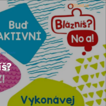
Přihlásit se
m pro mladé
íš?