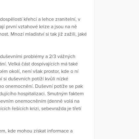
ospělostí křehcí a lehce zranitelní, v
ají první vztahové krize a jsou na ně
t. Mnozí mladiství si tak již zažili, jaké
dí duševními problémy a 2/3 vážných
í. Velká část dospívajících má také
 okolí, není však prostor, kde o ní
 si duševních potíží kvůli nízké
ího onemocnění. Duševní potíže se pak
ujícího hospitalizaci. Smutným faktem
h duševním onemocněním (denně volá na
cích řešících krizi, sebevražda je třetí
rem, kde mohou získat informace a