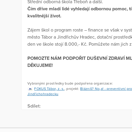
Střední odborná škola Třeboň a další.
Čím dříve mladí lidé vyhledají odbornou pomoc, tí
kvalitnější život.
Zájem škol o program roste – finance se však v sy
město Tábor a Jindřichův Hradec, dotační prostředk
den ve škole stojí 8.000,- Kč. Pomůžete nám jich z
POMOZTE NÁM PODPOŘIT DUŠEVNÍ ZDRAVÍ MLA
DĚKUJEME!
Vybranými prostředky bude podpořena organizace:
FOKUS Tábor, z. s.
, projekt:
Blázníš? No,a! - preventivní pr
Jindřichohradecku
Sdílet: