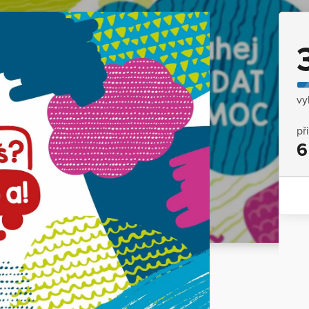
vy
př
6