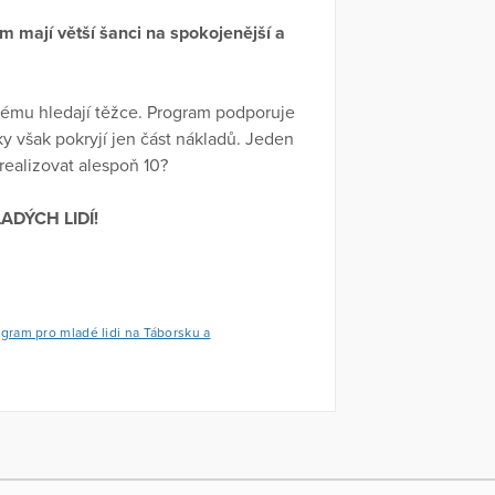
m mají větší šanci na spokojenější a
stému hledají těžce. Program podporuje
y však pokryjí jen část nákladů. Jeden
realizovat alespoň 10?
DÝCH LIDÍ!
ogram pro mladé lidi na Táborsku a