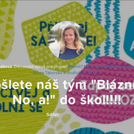
báková
: Dárcovská výzva pro projekt
Blázníš? No,a! - preventivní progra
lidi na Táborsku a Jindřichohradecku
šlete náš tým "Blázn
No, a!" do škol!!!!
Sdílet: