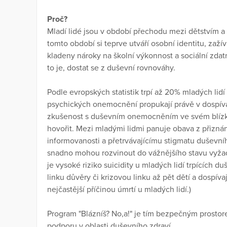
Proč?
Mladí lidé jsou v období přechodu mezi dětstvím a d
tomto období si teprve utváří osobní identitu, zažív
kladeny nároky na školní výkonnost a sociální zdatnos
to je, dostat se z duševní rovnováhy.
Podle evropských statistik trpí až 20% mladých li
psychických onemocnění propukají právě v dospíván
zkušenost s duševním onemocněním ve svém blízkém
hovořit. Mezi mladými lidmi panuje obava z přiznání
informovanosti a přetrvávajícímu stigmatu duševn
snadno mohou rozvinout do vážnějšího stavu vyžad
je vysoké riziko suicidity u mladých lidí trpícíc
linku důvěry či krizovou linku až pět dětí a dospívají
nejčastější příčinou úmrtí u mladých lidí.)
Program "Blázníš? No,a!" je tím bezpečným prosto
podporu v oblasti duševního zdraví.