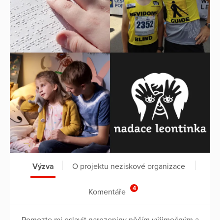
Výzva
O projektu neziskové organizace
4
Komentáře
Pomozte mi oslavit narozeniny něčím výjimečným a