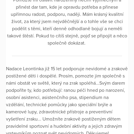
přinést dar tam, kde je opravdu potřeba a přinese
upřímnou radost, podporu, naději. Mám krásný kvalitní
život, za který jsem nejvděčnější a o tohle vše se chci
podělit s těmi, kteří denně odhodlaně bojují a neměli
takové štěstí. Pokud to cítíš stejně, pojď se připojit a něco
společně dokázat.
Nadace Leontinka již 15 let podporuje nevidomé a zrakově
postižené děti i dospělé. Prosím, pomozte jim společně s
námi obstát ve světě, který na zrak spoléhá...Svým darem
podpoříte ty, kdo potřebují: ranou péči hned po narození,
osobní asistenci, asistenčního psa, stipendium na
vzdělání, technické pomůcky jako speciální brýle a
kamerové lupy, zdravotnické přístroje a preventivní
vyšetření zraku... Umožníte zrakově postiženým dětem
pravidelné sportovní a hudební aktivity a jejich zdravým
vrstevníkům poznat svět nevidomých. Děkujeme!