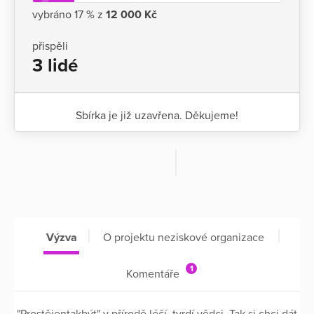
vybráno 17 % z
12 000 Kč
přispěli
3 lidé
Sbírka je již uzavřena. Děkujeme!
Výzva
O projektu neziskové organizace
1
Komentáře
"Prostějentakbýt" v přírodě léčí, tvrdí vědci. Tak si chci dát