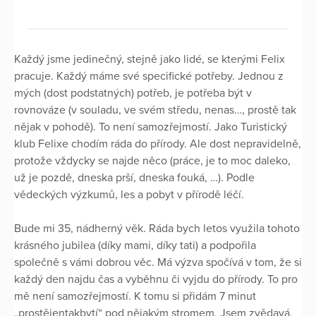
Každý jsme jedinečný, stejně jako lidé, se kterými Felix
pracuje. Každý máme své specifické potřeby. Jednou z
mých (dost podstatných) potřeb, je potřeba být v
rovnováze (v souladu, ve svém středu, nenas…, prostě tak
nějak v pohodě). To není samozřejmostí. Jako Turistický
klub Felixe chodím ráda do přírody. Ale dost nepravidelně,
protože vždycky se najde něco (práce, je to moc daleko,
už je pozdě, dneska prší, dneska fouká, …). Podle
vědeckých výzkumů, les a pobyt v přírodě léčí.
Bude mi 35, nádherný věk. Ráda bych letos využila tohoto
krásného jubilea (díky mami, díky tati) a podpořila
společně s vámi dobrou věc. Má výzva spočívá v tom, že si
každý den najdu čas a vyběhnu či vyjdu do přírody. To pro
mě není samozřejmostí. K tomu si přidám 7 minut
„prostějentakbytí“ pod nějakým stromem. Jsem zvědavá,