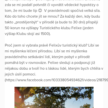
zda se mi podaří potvrdit či vyvrátit vědecké hypotézy o
tom, že mi bude líp 😊 V pravidelnosti spočívá velká síla.
Kdo do toho chcete jít se mnou? Za každý den, kdy budu
takto „prostějenbýt“ v přírodě (a bude to 30 dní) přispěji
50 korun na výšlapy Turistického klubu Felixe (jeden
výšlap Klubu stojí asi 1500).
Proč jsem si vybrala právě Felixův turistický klub? Líbí se
mi myšlenka léčení přírodou. Líbí se mi myšlenka
pravidelného setkávání lidí, kterým pobyt v přírodě
pomáhá být v rovnováze. Felixe sleduji a podporuji již
nějakou dobu a tvoří ho s láskou lidé, kterým bych chtěla v
jejich úsilí pomoci.
(https://www.facebook.com/103338054934621/videos/21879