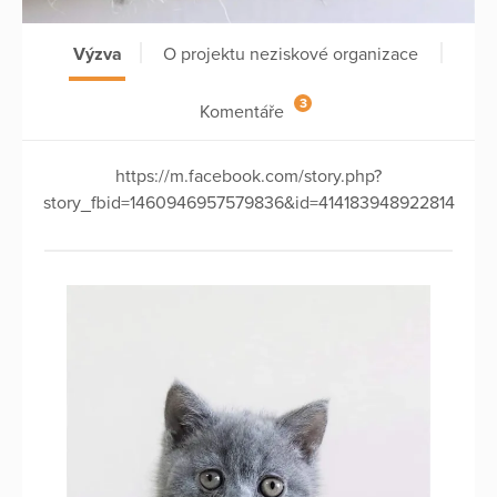
Výzva
O projektu neziskové organizace
3
Komentáře
https://m.facebook.com/story.php?
story_fbid=1460946957579836&id=414183948922814