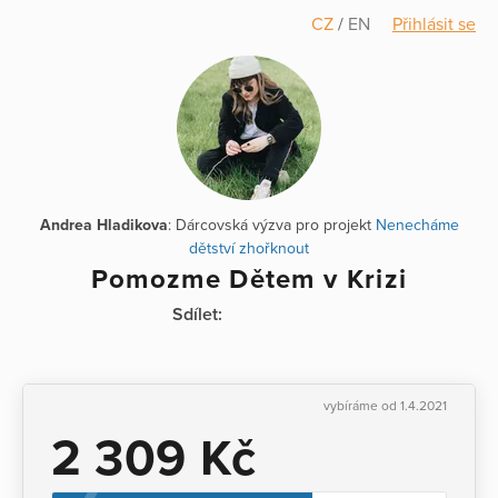
CZ
/
EN
Přihlásit se
Andrea Hladikova
: Dárcovská výzva pro projekt
Nenecháme
dětství zhořknout
Pomozme Dětem v Krizi
Sdílet:
vybíráme od 1.4.2021
2 309 Kč