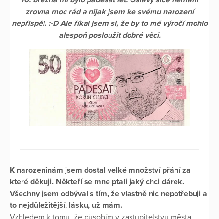
zrovna moc rád a nijak jsem ke svému narození
nepřispěl. :-D Ale říkal jsem si, že by to mé výročí mohlo
alespoň posloužit dobré věci.
K narozeninám jsem dostal velké množství přání za
které děkuji. Někteří se mne ptali jaký chci dárek.
Všechny jsem odbýval s tím, že vlastně nic nepotřebuji a
to nejdůležitější, lásku, už mám.
Vzhledem k tomu, že působím v zastupitelstvu města