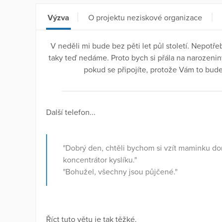
Výzva
O projektu neziskové organizace
V neděli mi bude bez pěti let půl století. Nepotřeb
taky teď nedáme. Proto bych si přála na narozeni
pokud se připojíte, protože Vám to bud
Další telefon...
"Dobrý den, chtěli bychom si vzít maminku d
koncentrátor kyslíku."
"Bohužel, všechny jsou půjčené."
Říct tuto větu je tak těžké.