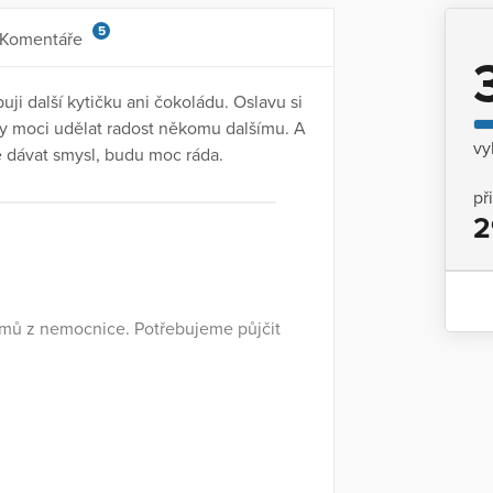
5
Komentáře
uji další kytičku ani čokoládu. Oslavu si
ny moci udělat radost někomu dalšímu. A
vy
e dávat smysl, budu moc ráda.
př
2
omů z nemocnice. Potřebujeme půjčit