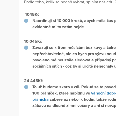
Podle toho, kolik se podaří vybrat, splním následují
1045Kč
Naordinuji si 10 000 kroků, abych měla čas p
evidentně mi to zatím nejde
10 045Kč
Zavazuji se k třem měsícům bez kávy a čokol
nepředstavitelné, ale co bych pro výzvu neu
povoleno mě neustále sledovat a případný pr
sociálních sítích - což by si určitě nenechaly uj
24 445Kč
To už budeme skoro v cíli. Pokud se to pove
100 přáníček, které nabídnu ve
vánoční dobr
přáníčka
zabere až několik hodin, takže rod
zábavu na dlouhé zimní večery a ani si nev