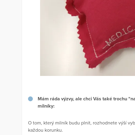
Mám ráda výzvy, ale chci Vás také trochu "na
milníky:
O tom, který milník budu plnit, rozhodnete výší v
každou korunku.