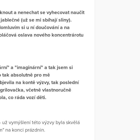
sknout a nenechat se vyhecovat naučit
ablečné (už se mi sbíhají sliny).
domluvím si u ní doučování a na
oláčová oslava nového koncentrárotu
rní" a "imaginární" a tak jsem si
o tak absolutně pro mě
bjevila na kontě výzvy, tak poslední
grilovačka, včetně vlastnoručně
la, co ráda vozí děti.
už vymýšlení této výzvy byla skvělá
m" na konci prázdnin.