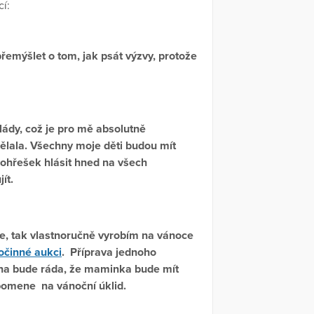
cí:
řemýšlet o tom, jak psát výzvy, protože
ády, což je pro mě absolutně
dělala. Všechny moje děti budou mít
ohřešek hlásit hned na všech
ít.
de, tak vlastnoručně vyrobím na vánoce
očinné aukci
. Příprava jednoho
ina bude ráda, že maminka bude mít
zpomene na vánoční úklid.