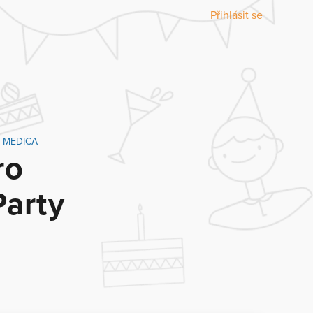
Přihlásit se
če MEDICA
ro
arty