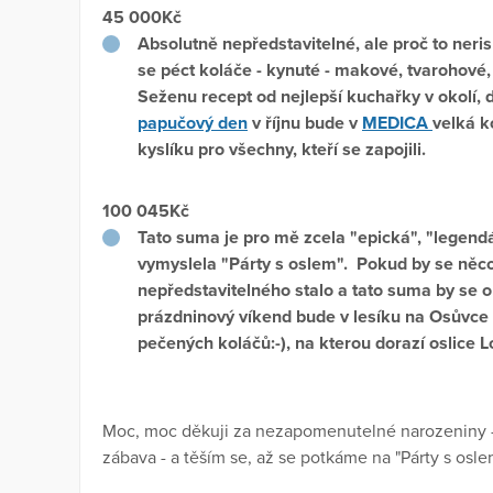
45 000Kč
Absolutně nepředstavitelné, ale
proč to neri
se péct koláče - kynuté - makové, tvarohové, j
Seženu recept od nejlepší kuchařky v okolí, 
papučový den
v říjnu bude v
MEDICA
velká k
kyslíku pro všechny, kteří se zapojili.
100 045Kč
Tato suma je pro mě zcela "epická", "legendá
vymyslela "Párty s oslem". Pokud by se něc
nepředstavitelného stalo a tato suma by se o
prázdninový víkend bude v lesíku na Osůvce 
pečených koláčů:-), na kterou dorazí oslice Lo
Moc, moc děkuji za nezapomenutelné narozeniny - 
zábava - a těším se, až se potkáme na "Párty s osle