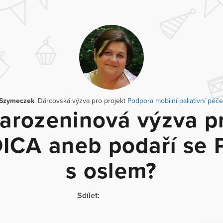
Szymeczek
: Dárcovská výzva pro projekt
Podpora mobilní paliativní pé
arozeninová výzva p
ICA aneb podaří se P
s oslem?
Sdílet: