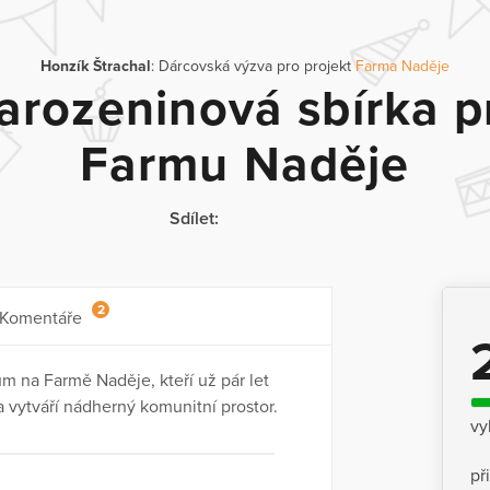
Honzík Štrachal
: Dárcovská výzva pro projekt
Farma Naděje
arozeninová sbírka p
Farmu Naděje
Sdílet:
2
Komentáře
m na Farmě Naděje, kteří už pár let
 a vytváří nádherný komunitní prostor.
vy
př