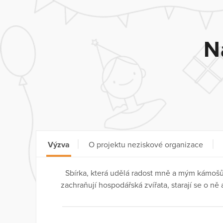
N
Výzva
O projektu neziskové organizace
Sbírka, která udělá radost mně a mým kámošů
zachraňují hospodářská zvířata, starají se o ně