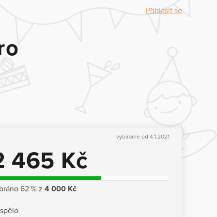
Přihlásit se
ro
vybíráme od 4.1.2021
2 465 Kč
bráno 62 % z
4 000 Kč
ispělo