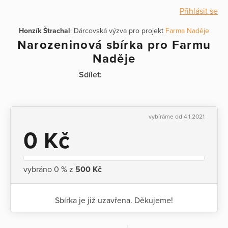
Přihlásit se
Honzík Štrachal
: Dárcovská výzva pro projekt
Farma Naděje
Narozeninová sbírka pro Farmu
Naděje
Sdílet:
vybíráme od 4.1.2021
0 Kč
vybráno 0 % z
500 Kč
Sbírka je již uzavřena. Děkujeme!