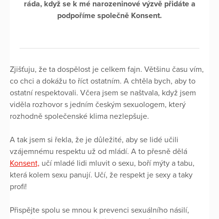
ráda, když se k mé narozeninové výzvě přidáte a
podpoříme společně Konsent.
Zjišťuju, že ta dospělost je celkem fajn. Většinu času vím,
co chci a dokážu to říct ostatním. A chtěla bych, aby to
ostatní respektovali. Včera jsem se naštvala, když jsem
viděla rozhovor s jedním českým sexuologem, který
rozhodně společenské klima nezlepšuje.
A tak jsem si řekla, že je důležité, aby se lidé učili
vzájemnému respektu už od mládí. A to přesně dělá
Konsent,
učí mladé lidi mluvit o sexu, boří mýty a tabu,
která kolem sexu panují. Učí, že respekt je sexy a taky
profi!
Přispějte spolu se mnou k prevenci sexuálního násilí,