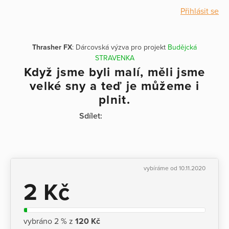
Přihlásit se
Thrasher FX
: Dárcovská výzva pro projekt
Budějcká
STRAVENKA
Když jsme byli malí, měli jsme
velké sny a teď je můžeme i
plnit.
Sdílet:
vybíráme od 10.11.2020
2 Kč
vybráno 2 % z
120 Kč