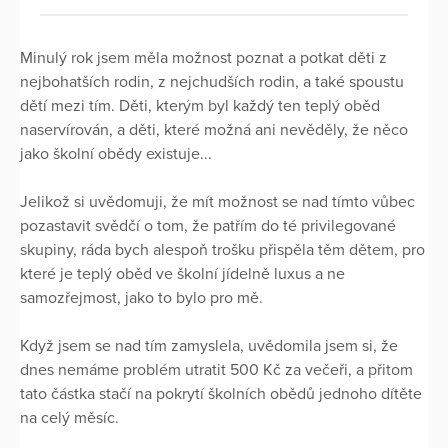
Minulý rok jsem měla možnost poznat a potkat děti z
nejbohatších rodin, z nejchudších rodin, a také spoustu
dětí mezi tím. Děti, kterým byl každý ten teplý oběd
naservírován, a děti, které možná ani nevěděly, že něco
jako školní obědy existuje...
Jelikož si uvědomuji, že mít možnost se nad tímto vůbec
pozastavit svědčí o tom, že patřím do té privilegované
skupiny, ráda bych alespoň trošku přispěla těm dětem, pro
které je teplý oběd ve školní jídelně luxus a ne
samozřejmost, jako to bylo pro mě.
Když jsem se nad tím zamyslela, uvědomila jsem si, že
dnes nemáme problém utratit 500 Kč za večeři, a přitom
tato částka stačí na pokrytí školních obědů jednoho dítěte
na celý měsíc.