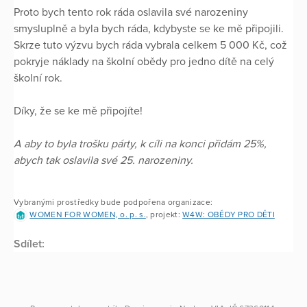
Proto bych tento rok ráda oslavila své narozeniny
smysluplně a byla bych ráda, kdybyste se ke mě připojili.
Skrze tuto výzvu bych ráda vybrala celkem 5 000 Kč, což
pokryje náklady na školní obědy pro jedno dítě na celý
školní rok.
Díky, že se ke mě připojíte!
A aby to byla trošku párty, k cíli na konci přidám 25%,
abych tak oslavila své 25. narozeniny.
Vybranými prostředky bude podpořena organizace:
WOMEN FOR WOMEN, o. p. s.
, projekt:
W4W: OBĚDY PRO DĚTI
Sdílet: