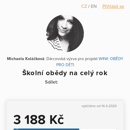
CZ
/
EN
Přihlásit se
Michaela Koláčková
: Dárcovská výzva pro projekt
W4W: OBĚDY
PRO DĚTI
Školní obědy na celý rok
Sdílet:
vybíráme od 14.4.2020
3 188 Kč