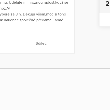
2
farmu. Uděláte mi hroznou radost,když se
íhoz.💚
vybere za 8 h. Děkuju všem,moc si toho
lik nakonec společně předáme Farmě
Sdílet: