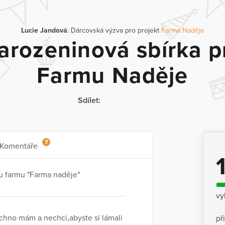
Lucie Jandová
: Dárcovská výzva pro projekt
Farma Naděje
arozeninová sbírka p
Farmu Naděje
Sdílet:
7
Komentáře
u farmu "Farma naděje"
vy
všechno mám a nechci,abyste si lámali
př