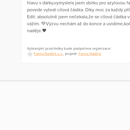
hlavu s dárky,vymyslela jsem sbírku pro azylovou 
povede vybrat cílová částka. Díky moc za každý př
Edit: absolutně jsem nečekala,že se cílová částka 
vážím. 💚Výzvu nechám až do konce a uvidíme,ko
naděje.🖤
Vybranými prostředky bude podpořena organizace:
Farma Naděje z.s.
, projekt:
Farma Naděje