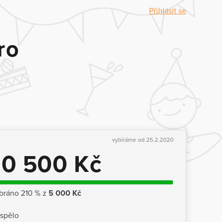
Přihlásit se
ro
vybíráme od 25.2.2020
10 500 Kč
bráno 210 % z
5 000 Kč
ispělo