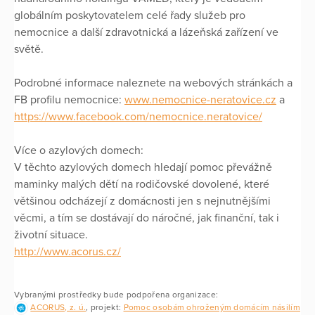
globálním poskytovatelem celé řady služeb pro
nemocnice a další zdravotnická a lázeňská zařízení ve
světě.
Podrobné informace naleznete na webových stránkách a
FB profilu nemocnice:
www.nemocnice-neratovice.cz
a
https://www.facebook.com/nemocnice.neratovice/
Více o azylových domech:
V těchto azylových domech hledají pomoc převážně
maminky malých dětí na rodičovské dovolené, které
většinou odcházejí z domácnosti jen s nejnutnějšími
věcmi, a tím se dostávají do náročné, jak finanční, tak i
životní situace.
http://www.acorus.cz/
Vybranými prostředky bude podpořena organizace:
ACORUS, z. ú.
, projekt:
Pomoc osobám ohroženým domácím násilím