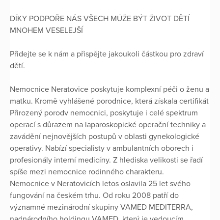
DÍKY PODPOŘE NÁS VŠECH MŮŽE BÝT ŽIVOT DĚTÍ
MNOHEM VESELEJŠÍ
Přidejte se k nám a přispějte jakoukoli částkou pro zdraví
dětí.
Nemocnice Neratovice poskytuje komplexní péči o ženu a
matku. Kromě vyhlášené porodnice, která získala certifikát
Přirozený porodv nemocnici, poskytuje i celé spektrum
operací s důrazem na laparoskopické operační techniky a
zavádění nejnovějších postupů v oblasti gynekologické
operativy. Nabízí specialisty v ambulantních oborech i
profesionály interní medicíny. Z hlediska velikosti se řadí
spíše mezi nemocnice rodinného charakteru.
Nemocnice v Neratovicích letos oslavila 25 let svého
fungování na českém trhu. Od roku 2008 patří do
významné mezinárodní skupiny VAMED MEDITERRA,
nadnárodního holdingu VAMED, který je vedoucím