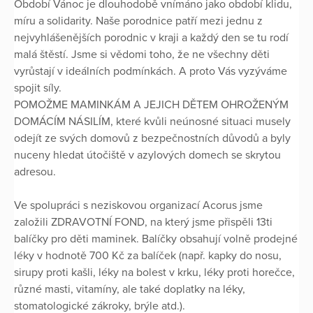
Období Vánoc je dlouhodobě vnímáno jako období klidu,
míru a solidarity. Naše porodnice patří mezi jednu z
nejvyhlášenějších porodnic v kraji a každý den se tu rodí
malá štěstí. Jsme si vědomi toho, že ne všechny děti
vyrůstají v ideálních podmínkách. A proto Vás vyzýváme
spojit síly.
POMOŽME MAMINKÁM A JEJICH DĚTEM OHROŽENÝM
DOMÁCÍM NÁSILÍM, které kvůli neúnosné situaci musely
odejít ze svých domovů z bezpečnostních důvodů a byly
nuceny hledat útočiště v azylových domech se skrytou
adresou.
Ve spolupráci s neziskovou organizací Acorus jsme
založili ZDRAVOTNÍ FOND, na který jsme přispěli 13ti
balíčky pro děti maminek. Balíčky obsahují volně prodejné
léky v hodnotě 700 Kč za balíček (např. kapky do nosu,
sirupy proti kašli, léky na bolest v krku, léky proti horečce,
různé masti, vitamíny, ale také doplatky na léky,
stomatologické zákroky, brýle atd.).