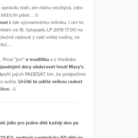
 opravdu staří, ale elánu neubývá, zato
a běžícím páse... ☺
ovat
k tak významnému milníku. I oni to
etkání na 16. listopadu LP 2019 17:00 na
ečně radovat z naší velké rodiny, ze
ků ...
. Prosí "jen"
o modlitbu
a z hlediska
řípadnými dary obdarovat hnutí Mary's
pořit jejich PADESÁT tím, že podpoříme
ho světa.
Určitě to udělá velkou radost
lišce. ☺
lé jídlo pro jedno dítě každý den po
 421 Kč), podpoří symbolicky 50 dětí po