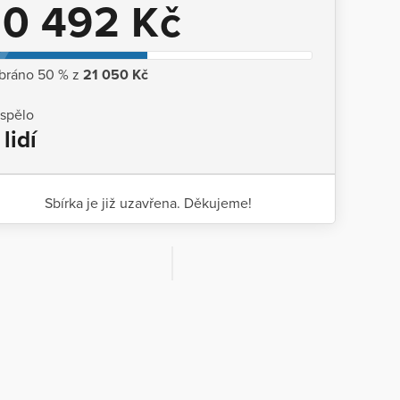
10 492 Kč
bráno 50 % z
21 050 Kč
ispělo
 lidí
Sbírka je již uzavřena. Děkujeme!