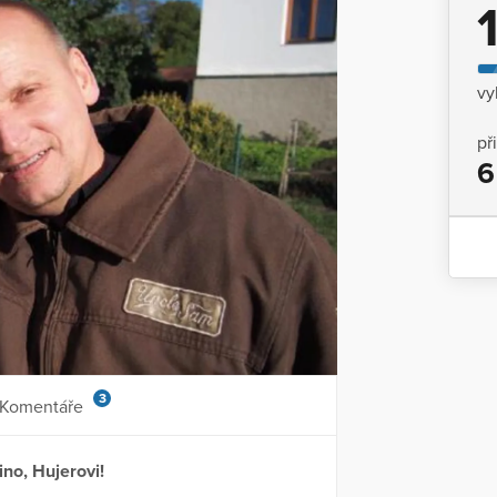
vy
př
6
3
Komentáře
ino, Hujerovi!