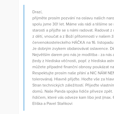
Drazí,
přijměte prosím pozvání na oslavu našich nar
spolu jsme 30! let. Máme vás rádi a těšíme 
starosti a přijďte se s námi radovat. Radovat z
z dětí, vnoučat a z Boží přítomnosti v našem ž
červenokosteleckého HÁČKA na 16. listopadu 
Je dobrým zvykem obdarovávat oslavence. Děk
Největším darem pro nás je modlitba - za nás
(tedy z hlediska věčnosti, popř. z hlediska astr
můžete případné finanční obnosy poukázat n
Respektujte prosím naše přání a NIC NÁM NE
tolerována). Hlavně přijďte. Hoďte vše za hlav
Stran technických záležitostí. Přijeďte vlastním
domů. Naše Panda spojka řidiče přiveze zpět. V
řidičem, které vás odveze kam libo jest (max.
Eliška a Pavel Staňkovi