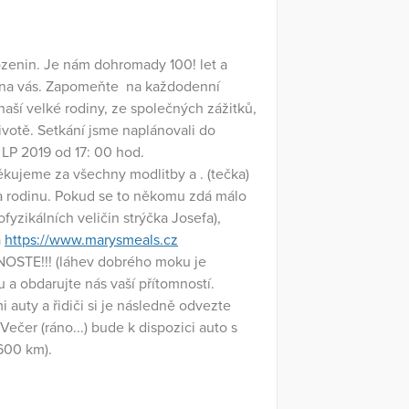
ozenin. Je nám dohromady 100! let a
se na vás. Zapomeňte na každodenní
 naší velké rodiny, ze společných zážitků,
ivotě. Setkání jsme naplánovali do
LP 2019 od 17: 00 hod.
ujeme za všechny modlitby a . (tečka)
 a rodinu. Pokud se to někomu zdá málo
ofyzikálních veličin strýčka Josefa),
a
https://www.marysmeals.cz
NOSTE!!! (láhev dobrého moku je
u a obdarujte nás vaší přítomností.
i auty a řidiči si je následně odvezte
ečer (ráno...) bude k dispozici auto s
 600 km).