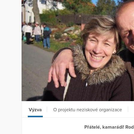
Výzva
O projektu neziskové organizace
Přátelé, kamarádi! Rod