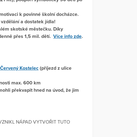
í motivaci k povinné školní docházce.
vzdělání a dostatek jídla!
além skotské městečku. Díky
denně přes 1,5 mil. dětí.
Více info zde
.
Červený Kostelec
(příjezd z ulice
lenosti max. 600 km
mohli překvapit hned na úvod, že jim
VZNIKL NÁPAD VYTVOŘIT TUTO