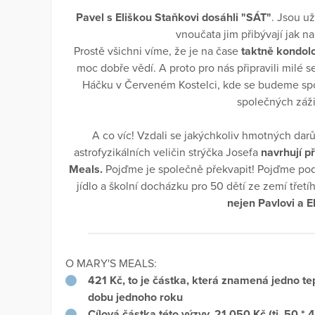
Pavel s Eliškou Staňkovi dosáhli "SÁT"
. Jsou už
vnoučata jim přibývají jak n
Prostě všichni víme, že je na čase
taktně kondol
moc dobře vědí. A proto pro nás připravili milé s
Háčku v Červeném Kostelci, kde se budeme spol
společných zážit
A co víc! Vzdali se jakýchkoliv hmotných darů
astrofyzikálních veličin strýčka Josefa
navrhují p
Meals.
Pojďme je společně překvapit! Pojďme pod
jídlo a školní docházku pro 50 dětí ze zemí třetí
nejen Pavlovi a E
O MARY'S MEALS:
421 Kč, to je částka, která znamená jedno tep
dobu jednoho roku
Cílová částka této výzvy, 21 050 Kč (tj. 50 *