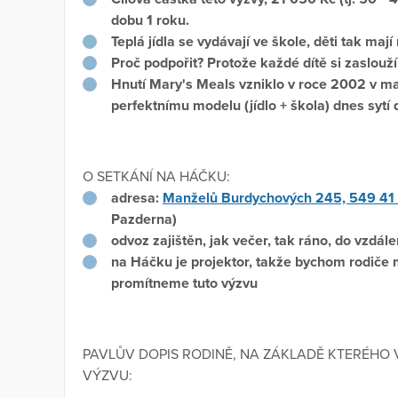
dobu 1 roku.
Teplá jídla se vydávají ve škole, děti tak maj
Proč podpořit? Protože každé dítě si zaslouží 
Hnutí Mary's Meals vzniklo v roce 2002 v m
perfektnímu modelu (jídlo + škola) dnes sytí 
O SETKÁNÍ NA HÁČKU:
adresa:
Manželů Burdychových 245, 549 41 
Pazderna)
odvoz zajištěn, jak večer, tak ráno, do vzdá
na Háčku je projektor, takže bychom rodiče 
promítneme tuto výzvu
PAVLŮV DOPIS RODINĚ, NA ZÁKLADĚ KTERÉHO 
VÝZVU: