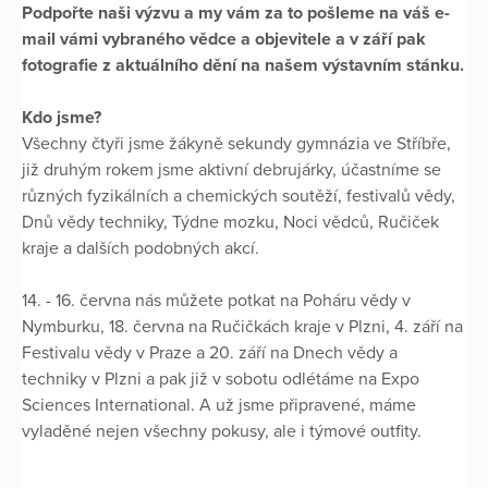
Podpořte naši výzvu a my vám za to pošleme na váš e-
mail vámi vybraného vědce a objevitele a v září pak
fotografie z aktuálního dění na našem výstavním stánku.
Kdo jsme?
Všechny čtyři jsme žákyně sekundy gymnázia ve Stříbře,
již druhým rokem jsme aktivní debrujárky, účastníme se
různých fyzikálních a chemických soutěží, festivalů vědy,
Dnů vědy techniky, Týdne mozku, Noci vědců, Ručiček
kraje a dalších podobných akcí.
14. - 16. června nás můžete potkat na Poháru vědy v
Nymburku, 18. června na Ručičkách kraje v Plzni, 4. září na
Festivalu vědy v Praze a 20. září na Dnech vědy a
techniky v Plzni a pak již v sobotu odlétáme na Expo
Sciences International. A už jsme připravené, máme
vyladěné nejen všechny pokusy, ale i týmové outfity.