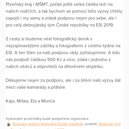
Plzeňský kraj i MŠMT, pořád ještě velká částka leží na
našich rodičích, a tak bychom se pomocí této výzvy chtěly
zapojit i my samy a získat podporu nejen pro sebe, ale i
pro celý debrujárský tým České republiky na ESI 2019.
Z cesty si budeme vést fotografický deník s
nejzajímavějšími zážitky a fotografiemi z celého týdne na
ESI. A ten Vám za naši podporu rády zpřístupníme. A kdo
nás podpoří částkou 500 Kč a více, získá i jednoho z
našich vědců a objevitelů na dřevěném stojánku.
Děkujeme nejen za podporu, ale i za šíření naší výzvy dál
mezi vaše kamarády a přátele.
Kája, Miška, Ela a Monča
Vybranými prostředky bude podpořena organizace:
Asociace malých debrujárů České republiky
, projekt:
Debrujáři míří