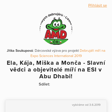
Přihlásit se
Jitka Soukupová
: Dárcovská výzva pro projekt
Debrujáři míří na
Expo Sciences International 2019
Ela, Kája, Miška a Monča - Slavní
vědci a objevitelé míří na ESI v
Abu Dhabi!
Sdílet:
vybíráme od 3.6.2019