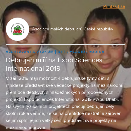
Přihlásit se
Asociace malých debrujárů České republiky
VZDĚLÁVÁNÍ A VÝZKUM
DĚTI, MLÁDEŽ, RODINA
Debrujáři míří na Expo Sciences
International 2019
V září 2019 mají možnost 4 debrujárské týmy dětí a
mládeže představit své vědecké projekty na mezinárodní
přehlídce dětských a mládežnických přírodovědných
projektů Expo Sciences International 2019 v Abu Dhabi.
Na svých fyzikálních projektech pracují debrujáři celý
školní rok a věříme, že se na přehlídce neztratí a zároveň
se jim splní jejich velký sen, představit své projekty na
mezinárodní úrovni.