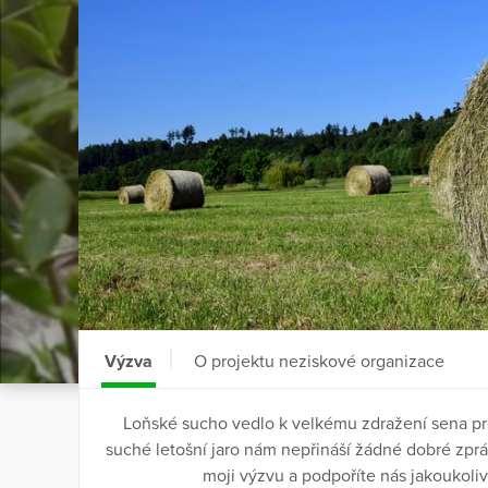
Výzva
O projektu neziskové organizace
Loňské sucho vedlo k velkému zdražení sena pro 
suché letošní jaro nám nepřináší žádné dobré zprá
moji výzvu a podpoříte nás jakoukoliv