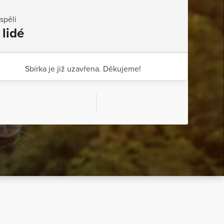
ispěli
 lidé
Sbírka je již uzavřena. Děkujeme!