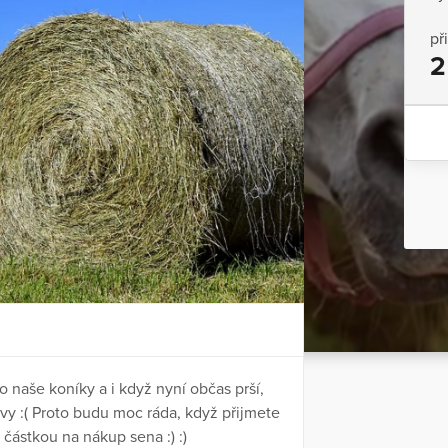
př
2
naše koníky a i když nyní občas prší,
vy :( Proto budu moc ráda, když přijmete
 částkou na nákup sena :) :)