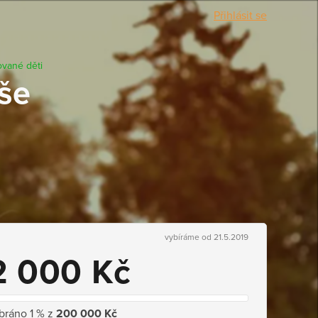
Přihlásit se
ované děti
še
vybíráme od 21.5.2019
2 000 Kč
bráno 1 % z
200 000 Kč