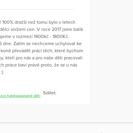
ž 100% dražší než tomu bylo v letech
ělci snížení cen. V roce 2017 jsme balík
ujeme v rozmezí 1400kč - 1800Kč.
,5 dne. Zatím se nechceme uchylovat ke
 koně převádět práci těch, které bychom
ky, kteří pro nás a pro naše děti pracovali
ich práce baví právě proto, že se u nás
:)
Sdílet:
y pro handicapované děti