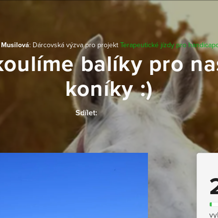
 Musilová
: Dárcovská výzva pro projekt
Terapeutické jízdy pro handicap
koulíme balíky pro na
koníky :)
Sdílet:
vy