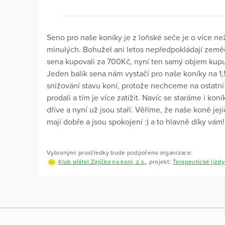
Seno pro naše koníky je z loňské seče je o více ne
minulých. Bohužel ani letos nepředpokládají zeměd
sena kupovali za 700Kč, nyní ten samý objem kup
Jeden balík sena nám vystačí pro naše koníky na 1
snižování stavu koní, protože nechceme na ostatní
prodali a tím je více zatížit. Navíc se staráme i koní
dříve a nyní už jsou staří. Věříme, že naše koně jej
mají dobře a jsou spokojení :) a to hlavně díky vám! 
Vybranými prostředky bude podpořena organizace:
Klub přátel Zajíčka na koni, z.s.
, projekt:
Terapeutické jízd