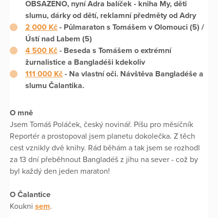
OBSAZENO, nyní Adra balíček - kniha My, děti
slumu, dárky od dětí, reklamní předměty od Adry
2 000 Kč
- Půlmaraton s Tomášem v Olomouci (5) /
Ústí nad Labem (5)
4 500 Kč
- Beseda s Tomášem o extrémní
žurnalistice a Bangladéši kdekoliv
111 000 Kč
- Na vlastní oči. Návštěva Bangladéše a
slumu Čalantika.
O mně
Jsem Tomáš Poláček, český novinář. Píšu pro měsíčník
Reportér a prostopoval jsem planetu dokolečka. Z těch
cest vznikly dvě knihy. Rád běhám a tak jsem se rozhodl
za 13 dní přeběhnout Bangladéš z jihu na sever - což by
byl každý den jeden maraton!
O Čalantice
Koukni
sem
.