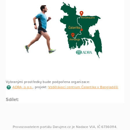
Vybranými prostředky bude podpořena organizace:
ADRA, o.p.s.
, projekt:
Vzdělávací centrum Čalantika v Bangladéši
Sdílet:
Provozovatelem portálu
Darujme.cz
je
Nadace VIA
, IČ 67360114.