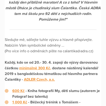
každý den přibližně maraton! A co z toho? V hlavním
městě Dháce je chudinský slum Čalantika. Česká ADRA
tam má školu pro 92 dětí z nejchudších rodin.
Pomůžeme jim?"
Sledujte mě, sdílejte tuhle výzvu a hlavně přispívejte.
Nabízím Vám symbolické odměny ...
(Pro více info o odměnách pište na calantika@adra.cz)
Každý, kdo se od 20.- 30. 4. zapojí do výzvy darovanou
částkou
minimálně 300 Kč,
dostane nástěnný kalendář
2019 s bangladéšskou tématikou od hlavního partnera
Čalantiky -
ADLER Czech, a.s.
600 Kč
- Kniha fotografií My, děti slumu (autorem je
Fotograf bez talentu)
1 000 Kč
- Běžecký trénink s Tomášem -