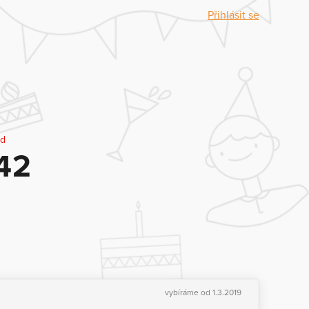
Přihlásit se
nd
 42
vybíráme od 1.3.2019