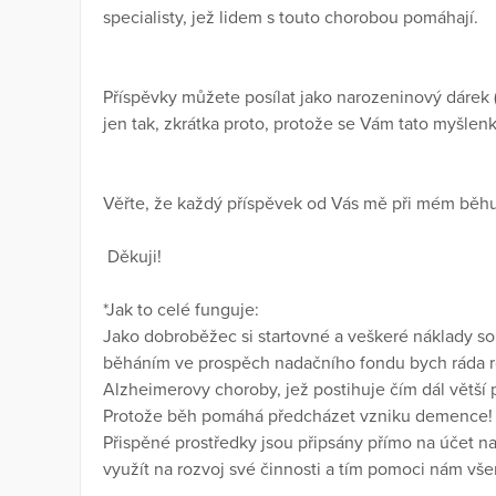
specialisty, jež lidem s touto chorobou pomáhají.
Příspěvky můžete posílat jako narozeninový dárek (kt
jen tak, zkrátka proto, protože se Vám tato myšlenk
Věřte, že každý příspěvek od Vás mě při mém běh
Děkuji!
*Jak to celé funguje:
Jako dobroběžec si startovné a veškeré náklady sou
běháním ve prospěch nadačního fondu bych ráda ro
Alzheimerovy choroby, jež postihuje čím dál větší
Protože běh pomáhá předcházet vzniku demence
Přispěné prostředky jsou připsány přímo na účet n
využít na rozvoj své činnosti a tím pomoci nám vš