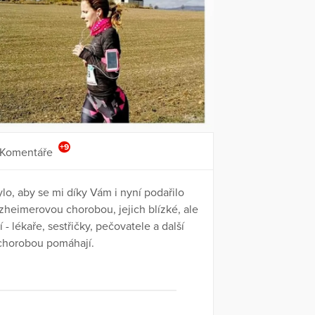
+9
Komentáře
o, aby se mi díky Vám i nyní podařilo
lzheimerovou chorobou, jejich blízké, ale
í - lékaře, sestřičky, pečovatele a další
o chorobou pomáhají.