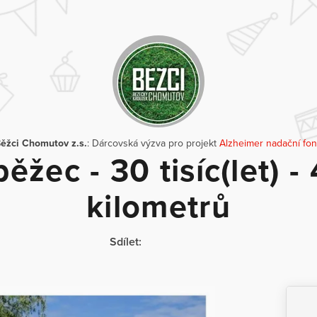
ěžci Chomutov z.s.
: Dárcovská výzva pro projekt
Alzheimer nadační fo
běžec - 30 tisíc(let) -
kilometrů
Sdílet: