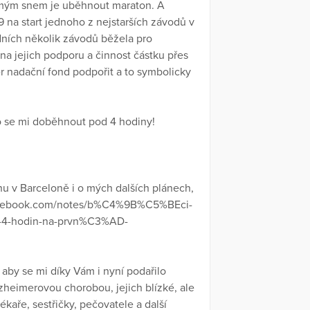
mým snem je uběhnout maraton. A
19 na start jednoho z nejstarších závodů v
dních několik závodů běžela pro
 na jejich podporu a činnost částku přes
imer nadační fond podpořit a to symbolicky
o se mi doběhnout pod 4 hodiny!
ěhu v Barceloně i o mých dalších plánech,
.facebook.com/notes/b%C4%9B%C5%BEci-
-4-hodin-na-prvn%C3%AD-
aby se mi díky Vám i nyní podařilo
lzheimerovou chorobou, jejich blízké, ale
lékaře, sestřičky, pečovatele a další