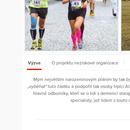
Výzva
O projektu neziskové organizace
Mým největším narozeninovým přáním by tak byl
„vyběhat“
tuto částku a podpořit tak osoby trpící A
hlavně odborníky, kteří se o lidi s demencí staraj
specialisty, jež lidem s tout