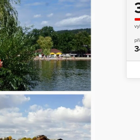
vy
př
3