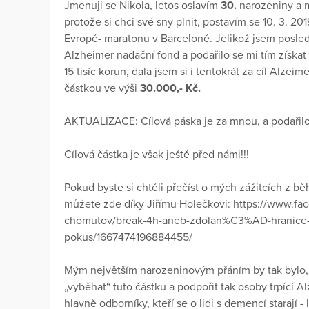
Jmenuji se Nikola, letos oslavím
30.
narozeniny a 
protože si chci své sny plnit, postavím se 10. 3. 20
Evropě- maratonu v Barceloně. Jelikož jsem posle
Alzheimer nadační fond a podařilo se mi tím získat
15 tisíc korun, dala jsem si i tentokrát za cíl Alze
částkou ve výši
30.000,- Kč.
AKTUALIZACE: Cílová páska je za mnou, a podařil
Cílová částka je však ještě před námi!!!
Pokud byste si chtěli přečíst o mých zážitcích z b
můžete zde díky Jiřímu Holečkovi: https://www
chomutov/break-4h-aneb-zdolan%C3%AD-hranice
pokus/1667474196884455/
Mým největším narozeninovým přáním by tak bylo, 
„vyběhat“ tuto částku a podpořit tak osoby trpící A
hlavně odborníky, kteří se o lidi s demencí starají - 