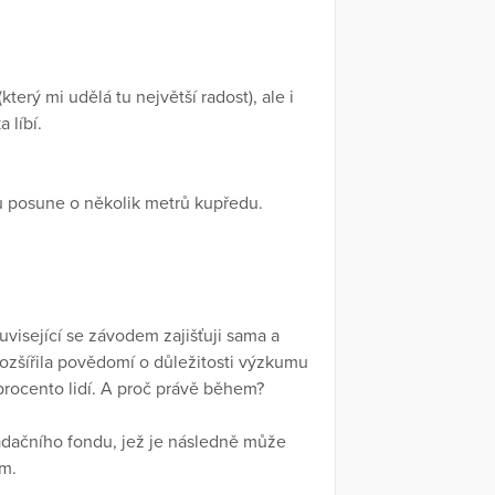
erý mi udělá tu největší radost), ale i
a líbí.
u posune o několik metrů kupředu.
visející se závodem zajišťuji sama a
zšířila povědomí o důležitosti výzkumu
 procento lidí. A proč právě během?
!
adačního fondu, jež je následně může
em.