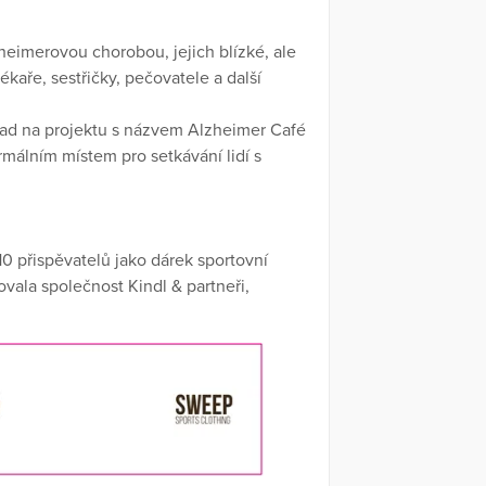
eimerovou chorobou, jejich blízké, ale
lékaře, sestřičky, pečovatele a další
lad na projektu s názvem Alzheimer Café
rmálním místem pro setkávání lidí s
0 přispěvatelů jako dárek sportovní
vala společnost Kindl & partneři,