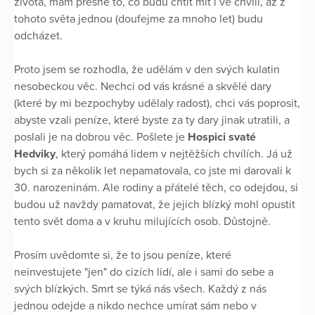
života, mám přesně to, co budu chtít mít i ve chvíli, až z
tohoto světa jednou (doufejme za mnoho let) budu
odcházet.
Proto jsem se rozhodla, že udělám v den svých kulatin
nesobeckou věc. Nechci od vás krásné a skvělé dary
(které by mi bezpochyby udělaly radost), chci vás poprosit,
abyste vzali peníze, které byste za ty dary jinak utratili, a
poslali je na dobrou věc. Pošlete je
Hospici svaté
Hedviky
, který pomáhá lidem v nejtěžších chvílích. Já už
bych si za několik let nepamatovala, co jste mi darovali k
30. narozeninám. Ale rodiny a přátelé těch, co odejdou, si
budou už navždy pamatovat, že jejich blízký mohl opustit
tento svět doma a v kruhu milujících osob. Důstojně.
Prosím uvědomte si, že to jsou peníze, které
neinvestujete "jen" do cizích lidí, ale i sami do sebe a
svých blízkých. Smrt se týká nás všech. Každý z nás
jednou odejde a nikdo nechce umírat sám nebo v