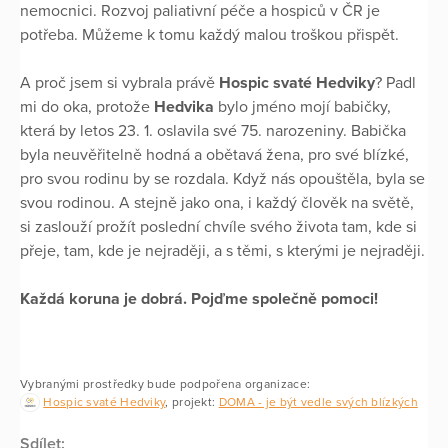
nemocnici. Rozvoj paliativní péče a hospiců v ČR je
potřeba. Můžeme k tomu každý malou troškou přispět.
A proč jsem si vybrala právě
Hospic svaté Hedviky
? Padl
mi do oka, protože
Hedvika
bylo jméno mojí babičky,
která by letos 23. 1. oslavila své 75. narozeniny. Babička
byla neuvěřitelně hodná a obětavá žena, pro své blízké,
pro svou rodinu by se rozdala. Když nás opouštěla, byla se
svou rodinou. A stejně jako ona, i každý člověk na světě,
si zaslouží prožít poslední chvíle svého života tam, kde si
přeje, tam, kde je nejraději, a s těmi, s kterými je nejraději.
Každá koruna je dobrá. Pojďme společně pomoci!
Vybranými prostředky bude podpořena organizace:
Hospic svaté Hedviky
, projekt:
DOMA - je být vedle svých blízkých
Sdílet: