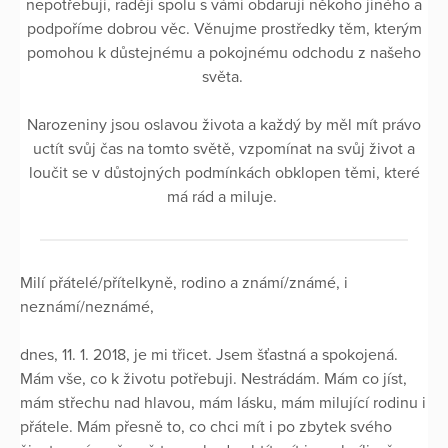
nepotřebuji, raději spolu s vámi obdaruji někoho jiného a
podpoříme dobrou věc. Věnujme prostředky těm, kterým
pomohou k důstejnému a pokojnému odchodu z našeho
světa.
Narozeniny jsou oslavou života a každý by měl mít právo
uctít svůj čas na tomto světě, vzpomínat na svůj život a
loučit se v důstojných podmínkách obklopen těmi, které
má rád a miluje.
Milí přátelé/přítelkyně, rodino a známí/známé, i
neznámí/neznámé,
dnes, 11. 1. 2018, je mi třicet. Jsem šťastná a spokojená.
Mám vše, co k životu potřebuji. Nestrádám. Mám co jíst,
mám střechu nad hlavou, mám lásku, mám milující rodinu i
přátele. Mám přesně to, co chci mít i po zbytek svého