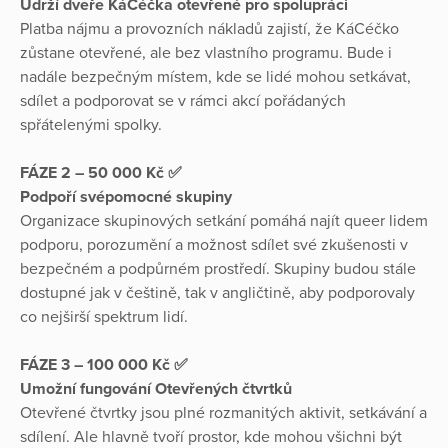
Udrží dveře KáCéčka otevřené pro spolupráci
Platba nájmu a provozních nákladů zajistí, že KáCéčko
zůstane otevřené, ale bez vlastního programu. Bude i
nadále bezpečným místem, kde se lidé mohou setkávat,
sdílet a podporovat se v rámci akcí pořádaných
spřátelenými spolky.
FÁZE 2 – 50 000 Kč ✅
Podpoří svépomocné skupiny
Organizace skupinových setkání pomáhá najít queer lidem
podporu, porozumění a možnost sdílet své zkušenosti v
bezpečném a podpůrném prostředí. Skupiny budou stále
dostupné jak v češtině, tak v angličtině, aby podporovaly
co nejširší spektrum lidí.
FÁZE 3 – 100 000 Kč
✅
Umožní fungování Otevřených čtvrtků
Otevřené čtvrtky jsou plné rozmanitých aktivit, setkávání a
sdílení. Ale hlavně tvoří prostor, kde mohou všichni být