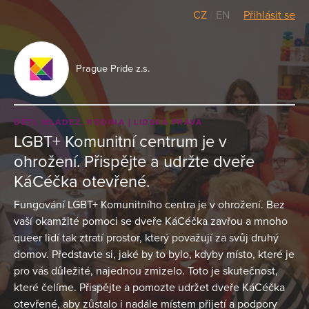
CZ
/
EN
Přihlásit se
Prague Pride z.s.
DĚTI, MLÁDEŽ, RODINA
LIDSKÁ PRÁVA
LGBT+ Komunitní centrum je v
ohrožení. Přispějte a udržte dveře
KáCéčka otevřené.
Fungování LGBT+ Komunitního centra je v ohrožení. Bez
vaší okamžité pomoci se dveře KáCéčka zavřou a mnoho
queer lidí tak ztratí prostor, který považují za svůj druhý
domov. Představte si, jaké by to bylo, kdyby místo, které je
pro vás důležité, najednou zmizelo. Toto je skutečnost,
které čelíme. Přispějte a pomozte udržet dveře KáCéčka
otevřené, aby zůstalo i nadále místem přijetí a podpory