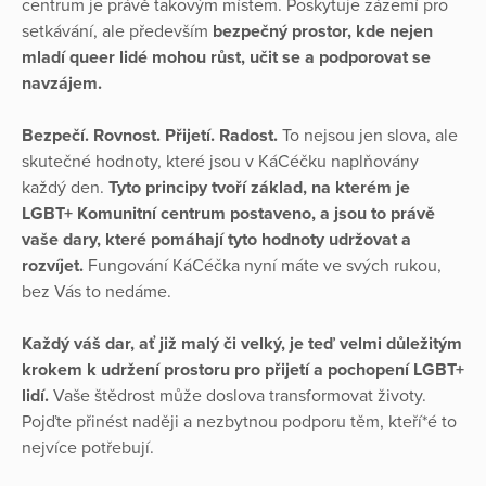
centrum je právě takovým místem. Poskytuje zázemí pro
setkávání, ale především
bezpečný prostor, kde nejen
mladí queer lidé mohou růst, učit se a podporovat se
navzájem.
Bezpečí. Rovnost. Přijetí. Radost.
To nejsou jen slova, ale
skutečné hodnoty, které jsou v KáCéčku naplňovány
každý den.
Tyto principy tvoří základ, na kterém je
LGBT+ Komunitní centrum postaveno, a jsou to právě
vaše dary, které pomáhají tyto hodnoty udržovat a
rozvíjet.
Fungování KáCéčka nyní máte ve svých rukou,
bez Vás to nedáme.
Každý váš dar, ať již malý či velký, je teď velmi důležitým
krokem k udržení prostoru pro přijetí a pochopení LGBT+
lidí.
Vaše štědrost může doslova transformovat životy.
Pojďte přinést naději a nezbytnou podporu těm, kteří*é to
nejvíce potřebují.