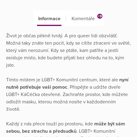
+9
Informace
Komentáře
Život je občas pěkně tvrdý. A pro queer lidi obzvlášť.
Možná taky znáte ten pocit, kdy se cítíte ztraceni ve světě,
který vám nerozumí. Kdy se ptáte, kam patříte a jestli
existuje místo, kde budete přijati bez ohledu na to, kým
jste.
Tímto místem je LGBT+ Komunitní centrum, které ale
nyní
nutně potřebuje vaši pomoc
. Přispějte a udržte dveře
LGBT+ KáCéčka otevřené. Zachraňte prostor, kde můžete
odložit masku, kterou možná nosíte v každodenním
životě.
Každý z nás přece touží po prostoru, kde
může být sám
sebou, bez strachu a předsudků
. LGBT+ Komunitní